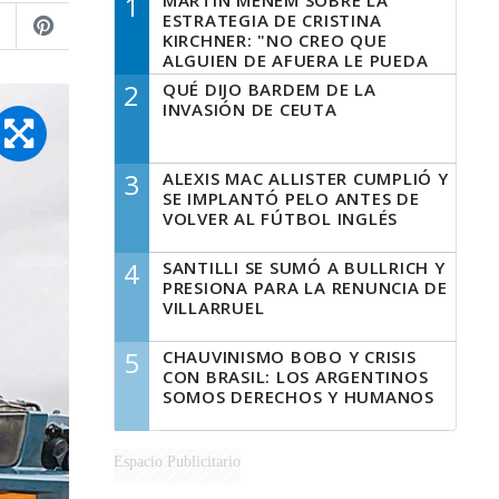
1
MARTÍN MENEM SOBRE LA
ESTRATEGIA DE CRISTINA
KIRCHNER: "NO CREO QUE
ALGUIEN DE AFUERA LE PUEDA
DECIR A LA JUSTICIA LO QUE
2
QUÉ DIJO BARDEM DE LA
TIENE QUE HACER"
INVASIÓN DE CEUTA
3
ALEXIS MAC ALLISTER CUMPLIÓ Y
SE IMPLANTÓ PELO ANTES DE
VOLVER AL FÚTBOL INGLÉS
4
SANTILLI SE SUMÓ A BULLRICH Y
PRESIONA PARA LA RENUNCIA DE
VILLARRUEL
5
CHAUVINISMO BOBO Y CRISIS
CON BRASIL: LOS ARGENTINOS
SOMOS DERECHOS Y HUMANOS
Espacio Publicitario