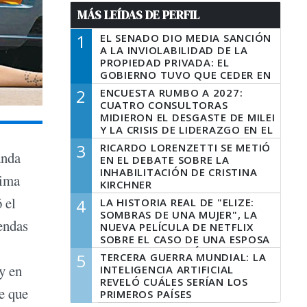
MÁS LEÍDAS DE PERFIL
1
EL SENADO DIO MEDIA SANCIÓN
A LA INVIOLABILIDAD DE LA
PROPIEDAD PRIVADA: EL
GOBIERNO TUVO QUE CEDER EN
LA LEY DEL MANEJO DEL FUEGO
2
ENCUESTA RUMBO A 2027:
CUATRO CONSULTORAS
MIDIERON EL DESGASTE DE MILEI
Y LA CRISIS DE LIDERAZGO EN EL
PERONISMO
3
RICARDO LORENZETTI SE METIÓ
anda
EN EL DEBATE SOBRE LA
INHABILITACIÓN DE CRISTINA
sima
KIRCHNER
 el
4
LA HISTORIA REAL DE "ELIZE:
SOMBRAS DE UNA MUJER", LA
endas
NUEVA PELÍCULA DE NETFLIX
SOBRE EL CASO DE UNA ESPOSA
QUE DESCUARTIZÓ A SU
5
TERCERA GUERRA MUNDIAL: LA
MARIDO
y en
INTELIGENCIA ARTIFICIAL
REVELÓ CUÁLES SERÍAN LOS
de que
PRIMEROS PAÍSES
LATINOAMERICANOS EN SER