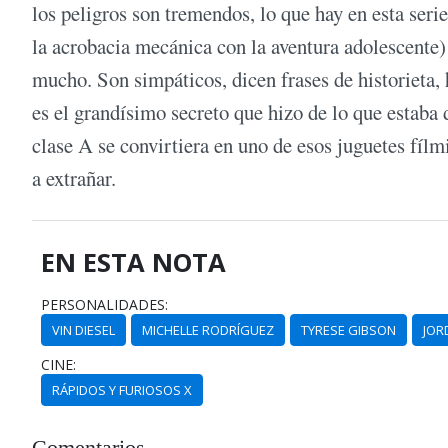
los peligros son tremendos, lo que hay en esta ser
la acrobacia mecánica con la aventura adolescente)
mucho. Son simpáticos, dicen frases de historieta, h
es el grandísimo secreto que hizo de lo que estaba 
clase A se convirtiera en uno de esos juguetes fíl
a extrañar.
EN ESTA NOTA
PERSONALIDADES:
VIN DIESEL
MICHELLE RODRÍGUEZ
TYRESE GIBSON
JOR
CINE:
RÁPIDOS Y FURIOSOS X
Comentarios