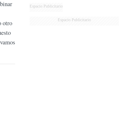
mbinar
DERROTADOS
Espacio Publicitario
Espacio Publicitario
o otro
uesto
s vamos