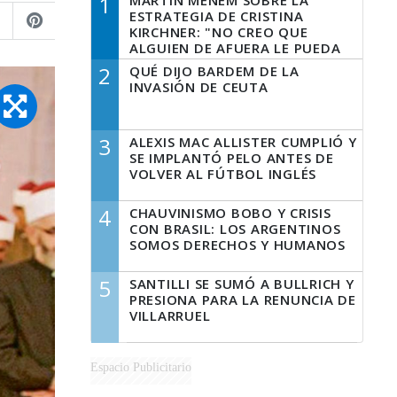
1
MARTÍN MENEM SOBRE LA
ESTRATEGIA DE CRISTINA
KIRCHNER: "NO CREO QUE
ALGUIEN DE AFUERA LE PUEDA
DECIR A LA JUSTICIA LO QUE
2
QUÉ DIJO BARDEM DE LA
TIENE QUE HACER"
INVASIÓN DE CEUTA
3
ALEXIS MAC ALLISTER CUMPLIÓ Y
SE IMPLANTÓ PELO ANTES DE
VOLVER AL FÚTBOL INGLÉS
4
CHAUVINISMO BOBO Y CRISIS
CON BRASIL: LOS ARGENTINOS
SOMOS DERECHOS Y HUMANOS
5
SANTILLI SE SUMÓ A BULLRICH Y
PRESIONA PARA LA RENUNCIA DE
VILLARRUEL
Espacio Publicitario