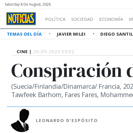
Saturday 8 De August, 2026
POLÍTICA
SOCIEDAD
ECONOMÍA
M
TEMAS DEL DÍA
JAVIER MILEI
DIEGO SANTI
CINE |
20-05-2023 05:02
Conspiración 
(Suecia/Finlandia/Dinamarca/ Francia, 202
Tawfeek Barhom, Fares Fares, Mohammed 
LEONARDO D'ESPÓSITO