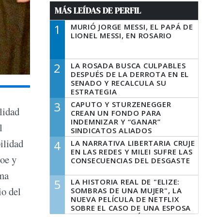
MÁS LEÍDAS DE PERFIL
1
MURIÓ JORGE MESSI, EL PAPÁ DE
LIONEL MESSI, EN ROSARIO
2
LA ROSADA BUSCA CULPABLES
DESPUÉS DE LA DERROTA EN EL
SENADO Y RECALCULA SU
ESTRATEGIA
3
CAPUTO Y STURZENEGGER
lidad
CREAN UN FONDO PARA
INDEMNIZAR Y “GANAR”
l
SINDICATOS ALIADOS
bilidad
4
LA NARRATIVA LIBERTARIA CRUJE
EN LAS REDES Y MILEI SUFRE LAS
roe y
CONSECUENCIAS DEL DESGASTE
ema
5
LA HISTORIA REAL DE "ELIZE:
io del
SOMBRAS DE UNA MUJER", LA
NUEVA PELÍCULA DE NETFLIX
SOBRE EL CASO DE UNA ESPOSA
QUE DESCUARTIZÓ A SU