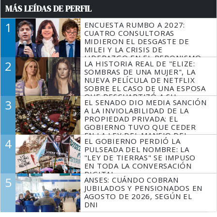
MÁS LEÍDAS DE PERFIL
1
ENCUESTA RUMBO A 2027:
CUATRO CONSULTORAS
MIDIERON EL DESGASTE DE
MILEI Y LA CRISIS DE
LIDERAZGO EN EL PERONISMO
2
LA HISTORIA REAL DE "ELIZE:
SOMBRAS DE UNA MUJER", LA
NUEVA PELÍCULA DE NETFLIX
SOBRE EL CASO DE UNA ESPOSA
QUE DESCUARTIZÓ A SU
3
EL SENADO DIO MEDIA SANCIÓN
MARIDO
A LA INVIOLABILIDAD DE LA
PROPIEDAD PRIVADA: EL
GOBIERNO TUVO QUE CEDER
EN LA LEY DEL MANEJO DEL
4
EL GOBIERNO PERDIÓ LA
FUEGO
PULSEADA DEL NOMBRE: LA
"LEY DE TIERRAS" SE IMPUSO
EN TODA LA CONVERSACIÓN
DIGITAL
5
ANSES: CUÁNDO COBRAN
JUBILADOS Y PENSIONADOS EN
AGOSTO DE 2026, SEGÚN EL
DNI