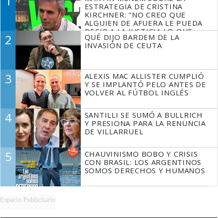
1
ESTRATEGIA DE CRISTINA
KIRCHNER: "NO CREO QUE
ALGUIEN DE AFUERA LE PUEDA
DECIR A LA JUSTICIA LO QUE
2
QUÉ DIJO BARDEM DE LA
TIENE QUE HACER"
INVASIÓN DE CEUTA
3
ALEXIS MAC ALLISTER CUMPLIÓ
Y SE IMPLANTÓ PELO ANTES DE
VOLVER AL FÚTBOL INGLÉS
4
SANTILLI SE SUMÓ A BULLRICH
Y PRESIONA PARA LA RENUNCIA
DE VILLARRUEL
5
CHAUVINISMO BOBO Y CRISIS
CON BRASIL: LOS ARGENTINOS
SOMOS DERECHOS Y HUMANOS
Espacio Publicitario