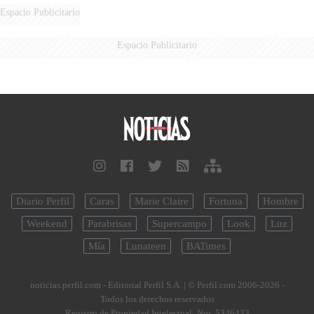
Espacio Publicitario
Espacio Publicitario
Diario Perfil
Caras
Marie Claire
Fortuna
Hombre
Weekend
Parabrisas
Supercampo
Look
Luz
Mía
Lunateen
BATimes
noticias.perfil.com - Editorial Perfil S.A.
| © Perfil.com 2006-2026 -
Todos los derechos reservados
Registro de Propiedad Intelectual: Nro. 5346433