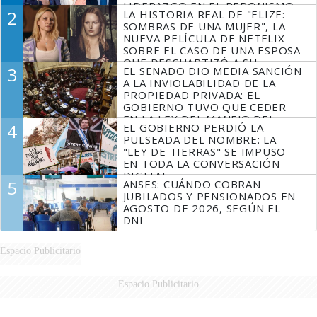
LIDERAZGO EN EL PERONISMO
2
LA HISTORIA REAL DE "ELIZE:
SOMBRAS DE UNA MUJER", LA
NUEVA PELÍCULA DE NETFLIX
SOBRE EL CASO DE UNA ESPOSA
QUE DESCUARTIZÓ A SU
3
EL SENADO DIO MEDIA SANCIÓN
MARIDO
A LA INVIOLABILIDAD DE LA
PROPIEDAD PRIVADA: EL
GOBIERNO TUVO QUE CEDER
EN LA LEY DEL MANEJO DEL
4
EL GOBIERNO PERDIÓ LA
FUEGO
PULSEADA DEL NOMBRE: LA
"LEY DE TIERRAS" SE IMPUSO
EN TODA LA CONVERSACIÓN
DIGITAL
5
ANSES: CUÁNDO COBRAN
JUBILADOS Y PENSIONADOS EN
AGOSTO DE 2026, SEGÚN EL
DNI
Espacio Publicitario
Espacio Publicitario