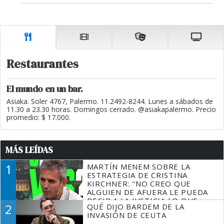
Restaurantes
El mundo en un bar.
Asiaka. Soler 4767, Palermo. 11.2492-8244. Lunes a sábados de
11.30 a 23.30 horas. Domingos cerrado. @asiakapalermo. Precio
promedio: $ 17.000.
MÁS LEÍDAS
1
MARTÍN MENEM SOBRE LA
ESTRATEGIA DE CRISTINA
KIRCHNER: "NO CREO QUE
ALGUIEN DE AFUERA LE PUEDA
DECIR A LA JUSTICIA LO QUE
2
QUÉ DIJO BARDEM DE LA
TIENE QUE HACER"
INVASIÓN DE CEUTA