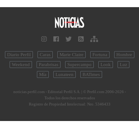
Diario Perfil
Caras
Marie Claire
Fortuna
Hombre
Weekend
Parabrisas
Supercampo
Look
Luz
Mía
Lunateen
BATimes
noticias.perfil.com - Editorial Perfil S.A.
| © Perfil.com 2006-2026 -
Todos los derechos reservados
Registro de Propiedad Intelectual: Nro. 5346433