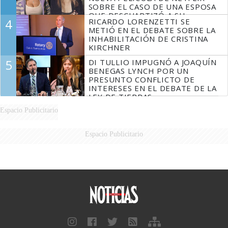
SOBRE EL CASO DE UNA ESPOSA
QUE DESCUARTIZÓ A SU
4
RICARDO LORENZETTI SE
MARIDO
METIÓ EN EL DEBATE SOBRE LA
INHABILITACIÓN DE CRISTINA
KIRCHNER
5
DI TULLIO IMPUGNÓ A JOAQUÍN
BENEGAS LYNCH POR UN
PRESUNTO CONFLICTO DE
INTERESES EN EL DEBATE DE LA
LEY DE TIERRAS
Espacio Publicitario
Espacio Publicitario