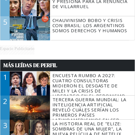
Y PRESIONA PARA LA RENUNCIA
DE VILLARRUEL
5
CHAUVINISMO BOBO Y CRISIS
CON BRASIL: LOS ARGENTINOS
SOMOS DERECHOS Y HUMANOS
Espacio Publicitario
MÁS LEÍDAS DE PERFIL
1
ENCUESTA RUMBO A 2027:
CUATRO CONSULTORAS
MIDIERON EL DESGASTE DE
MILEI Y LA CRISIS DE
LIDERAZGO EN EL PERONISMO
2
TERCERA GUERRA MUNDIAL: LA
INTELIGENCIA ARTIFICIAL
REVELÓ CUÁLES SERÍAN LOS
PRIMEROS PAÍSES
LATINOAMERICANOS EN SER
3
LA HISTORIA REAL DE "ELIZE:
DERROTADOS
SOMBRAS DE UNA MUJER", LA
NUEVA PELÍCULA DE NETFLIX