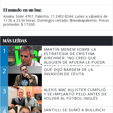
El mundo en un bar.
Asiaka. Soler 4767, Palermo. 11.2492-8244. Lunes a sábados de
11.30 a 23.30 horas. Domingos cerrado. @asiakapalermo. Precio
promedio: $ 17.000.
MÁS LEÍDAS
1
MARTÍN MENEM SOBRE LA
ESTRATEGIA DE CRISTINA
KIRCHNER: "NO CREO QUE
ALGUIEN DE AFUERA LE PUEDA
DECIR A LA JUSTICIA LO QUE
2
QUÉ DIJO BARDEM DE LA
TIENE QUE HACER"
INVASIÓN DE CEUTA
3
ALEXIS MAC ALLISTER CUMPLIÓ
Y SE IMPLANTÓ PELO ANTES DE
VOLVER AL FÚTBOL INGLÉS
4
SANTILLI SE SUMÓ A BULLRICH