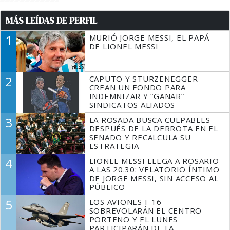
MÁS LEÍDAS DE PERFIL
1
MURIÓ JORGE MESSI, EL PAPÁ
DE LIONEL MESSI
2
CAPUTO Y STURZENEGGER
CREAN UN FONDO PARA
INDEMNIZAR Y “GANAR”
SINDICATOS ALIADOS
3
LA ROSADA BUSCA CULPABLES
DESPUÉS DE LA DERROTA EN EL
SENADO Y RECALCULA SU
ESTRATEGIA
4
LIONEL MESSI LLEGA A ROSARIO
A LAS 20.30: VELATORIO ÍNTIMO
DE JORGE MESSI, SIN ACCESO AL
PÚBLICO
5
LOS AVIONES F 16
SOBREVOLARÁN EL CENTRO
PORTEÑO Y EL LUNES
PARTICIPARÁN DE LA