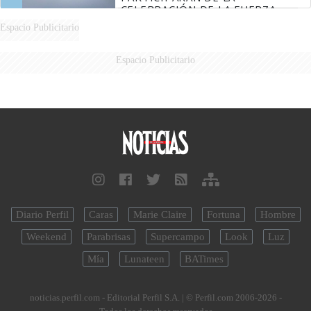
CELEBRACIÓN DE LA FUERZA
AÉREA
Espacio Publicitario
Espacio Publicitario
Diario Perfil
Caras
Marie Claire
Fortuna
Hombre
Weekend
Parabrisas
Supercampo
Look
Luz
Mía
Lunateen
BATimes
noticias.perfil.com - Editorial Perfil S.A.
| © Perfil.com 2006-2026 -