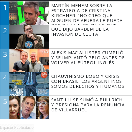
1
MARTÍN MENEM SOBRE LA
ESTRATEGIA DE CRISTINA
KIRCHNER: "NO CREO QUE
ALGUIEN DE AFUERA LE PUEDA
DECIR A LA JUSTICIA LO QUE
2
QUÉ DIJO BARDEM DE LA
TIENE QUE HACER"
INVASIÓN DE CEUTA
3
ALEXIS MAC ALLISTER CUMPLIÓ
Y SE IMPLANTÓ PELO ANTES DE
VOLVER AL FÚTBOL INGLÉS
4
CHAUVINISMO BOBO Y CRISIS
CON BRASIL: LOS ARGENTINOS
SOMOS DERECHOS Y HUMANOS
5
SANTILLI SE SUMÓ A BULLRICH
Y PRESIONA PARA LA RENUNCIA
DE VILLARRUEL
Espacio Publicitario