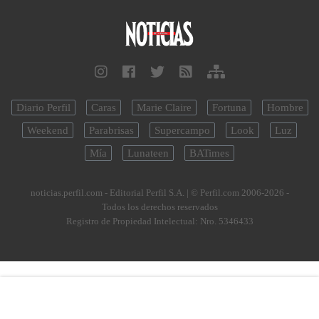
Diario Perfil
Caras
Marie Claire
Fortuna
Hombre
Weekend
Parabrisas
Supercampo
Look
Luz
Mía
Lunateen
BATimes
noticias.perfil.com - Editorial Perfil S.A.
| © Perfil.com 2006-2026 -
Todos los derechos reservados
Registro de Propiedad Intelectual: Nro. 5346433