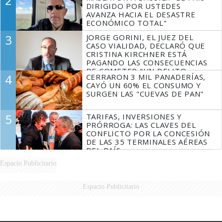
2
DIRIGIDO POR USTEDES
AVANZA HACIA EL DESASTRE
ECONÓMICO TOTAL"
3
JORGE GORINI, EL JUEZ DEL
CASO VIALIDAD, DECLARÓ QUE
CRISTINA KIRCHNER ESTÁ
PAGANDO LAS CONSECUENCIAS
DE COMETER "UN DELITO
4
CERRARON 3 MIL PANADERÍAS,
COMPROBADO"
CAYÓ UN 60% EL CONSUMO Y
SURGEN LAS "CUEVAS DE PAN"
5
TARIFAS, INVERSIONES Y
PRÓRROGA: LAS CLAVES DEL
CONFLICTO POR LA CONCESIÓN
DE LAS 35 TERMINALES AÉREAS
DEL PAÍS
Espacio Publicitario
Espacio Publicitario