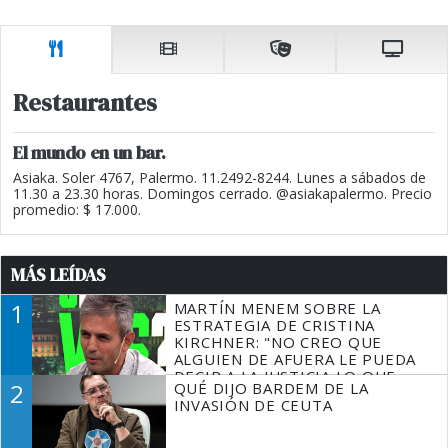
Restaurantes
El mundo en un bar.
Asiaka. Soler 4767, Palermo. 11.2492-8244. Lunes a sábados de
11.30 a 23.30 horas. Domingos cerrado. @asiakapalermo. Precio
promedio: $ 17.000.
MÁS LEÍDAS
1
MARTÍN MENEM SOBRE LA
ESTRATEGIA DE CRISTINA
KIRCHNER: "NO CREO QUE
ALGUIEN DE AFUERA LE PUEDA
DECIR A LA JUSTICIA LO QUE
2
QUÉ DIJO BARDEM DE LA
TIENE QUE HACER"
INVASIÓN DE CEUTA