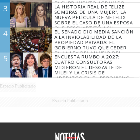
ENCUBRIMIENTO AGRAVADO
3
LA HISTORIA REAL DE "ELIZE:
SOMBRAS DE UNA MUJER", LA
NUEVA PELÍCULA DE NETFLIX
SOBRE EL CASO DE UNA ESPOSA
QUE DESCUARTIZÓ A SU
4
EL SENADO DIO MEDIA SANCIÓN
MARIDO
A LA INVIOLABILIDAD DE LA
PROPIEDAD PRIVADA: EL
GOBIERNO TUVO QUE CEDER
EN LA LEY DEL MANEJO DEL
5
ENCUESTA RUMBO A 2027:
FUEGO
CUATRO CONSULTORAS
MIDIERON EL DESGASTE DE
MILEI Y LA CRISIS DE
LIDERAZGO EN EL PERONISMO
Espacio Publicitario
Espacio Publicitario