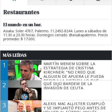
Restaurantes
El mundo en un bar.
Asiaka. Soler 4767, Palermo. 11.2492-8244. Lunes a sábados de
11.30 a 23.30 horas. Domingos cerrado. @asiakapalermo. Precio
promedio: $ 17.000.
MÁS LEÍDAS
1
MARTÍN MENEM SOBRE LA
ESTRATEGIA DE CRISTINA
KIRCHNER: "NO CREO QUE
ALGUIEN DE AFUERA LE PUEDA
DECIR A LA JUSTICIA LO QUE
2
QUÉ DIJO BARDEM DE LA
TIENE QUE HACER"
INVASIÓN DE CEUTA
3
ALEXIS MAC ALLISTER CUMPLIÓ
Y SE IMPLANTÓ PELO ANTES DE
VOLVER AL FÚTBOL INGLÉS