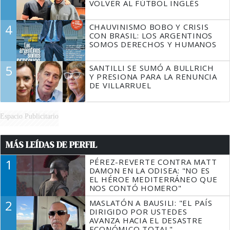
VOLVER AL FÚTBOL INGLÉS
4
CHAUVINISMO BOBO Y CRISIS
CON BRASIL: LOS ARGENTINOS
SOMOS DERECHOS Y HUMANOS
5
SANTILLI SE SUMÓ A BULLRICH
Y PRESIONA PARA LA RENUNCIA
DE VILLARRUEL
Espacio Publicitario
MÁS LEÍDAS DE PERFIL
1
PÉREZ-REVERTE CONTRA MATT
DAMON EN LA ODISEA: "NO ES
EL HÉROE MEDITERRÁNEO QUE
NOS CONTÓ HOMERO"
2
MASLATÓN A BAUSILI: "EL PAÍS
DIRIGIDO POR USTEDES
AVANZA HACIA EL DESASTRE
ECONÓMICO TOTAL"