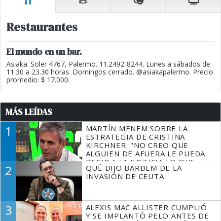
Restaurantes
El mundo en un bar.
Asiaka. Soler 4767, Palermo. 11.2492-8244. Lunes a sábados de
11.30 a 23.30 horas. Domingos cerrado. @asiakapalermo. Precio
promedio: $ 17.000.
MÁS LEÍDAS
1
MARTÍN MENEM SOBRE LA
ESTRATEGIA DE CRISTINA
KIRCHNER: "NO CREO QUE
ALGUIEN DE AFUERA LE PUEDA
DECIR A LA JUSTICIA LO QUE
2
QUÉ DIJO BARDEM DE LA
TIENE QUE HACER"
INVASIÓN DE CEUTA
3
ALEXIS MAC ALLISTER CUMPLIÓ
Y SE IMPLANTÓ PELO ANTES DE