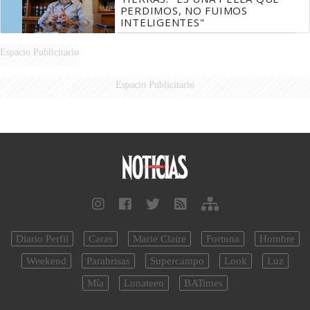
PERDIMOS, NO FUIMOS
INTELIGENTES"
Espacio Publicitario
Espacio Publicitario
Diario Perfil
Caras
Marie Claire
Fortuna
Hombre
Weekend
Parabrisas
Supercampo
Look
Luz
Mía
Lunateen
BATimes