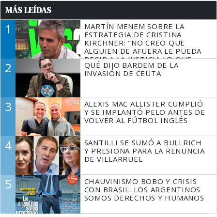
MÁS LEÍDAS
1
MARTÍN MENEM SOBRE LA
ESTRATEGIA DE CRISTINA
KIRCHNER: "NO CREO QUE
ALGUIEN DE AFUERA LE PUEDA
DECIR A LA JUSTICIA LO QUE
2
QUÉ DIJO BARDEM DE LA
TIENE QUE HACER"
INVASIÓN DE CEUTA
3
ALEXIS MAC ALLISTER CUMPLIÓ
Y SE IMPLANTÓ PELO ANTES DE
VOLVER AL FÚTBOL INGLÉS
4
SANTILLI SE SUMÓ A BULLRICH
Y PRESIONA PARA LA RENUNCIA
DE VILLARRUEL
5
CHAUVINISMO BOBO Y CRISIS
CON BRASIL: LOS ARGENTINOS
SOMOS DERECHOS Y HUMANOS