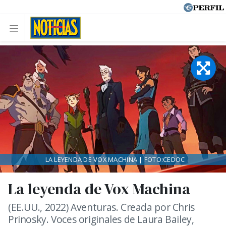
LA LEYENDA DE VOX MACHINA | FOTO:CEDOC
La leyenda de Vox Machina
(EE.UU., 2022) Aventuras. Creada por Chris
Prinosky. Voces originales de Laura Bailey,