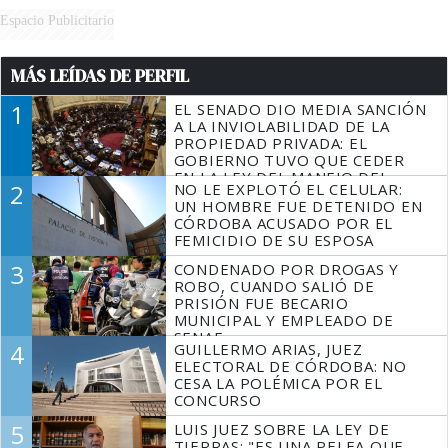
Espacio Publicitario
MÁS LEÍDAS DE PERFIL
1
EL SENADO DIO MEDIA SANCIÓN
A LA INVIOLABILIDAD DE LA
PROPIEDAD PRIVADA: EL
GOBIERNO TUVO QUE CEDER
EN LA LEY DEL MANEJO DEL
2
NO LE EXPLOTÓ EL CELULAR:
FUEGO
UN HOMBRE FUE DETENIDO EN
CÓRDOBA ACUSADO POR EL
FEMICIDIO DE SU ESPOSA
3
CONDENADO POR DROGAS Y
ROBO, CUANDO SALIÓ DE
PRISIÓN FUE BECARIO
MUNICIPAL Y EMPLEADO DE
SENAF
4
GUILLERMO ARIAS, JUEZ
ELECTORAL DE CÓRDOBA: NO
CESA LA POLÉMICA POR EL
CONCURSO
5
LUIS JUEZ SOBRE LA LEY DE
TIERRAS: "ES UNA PELEA QUE