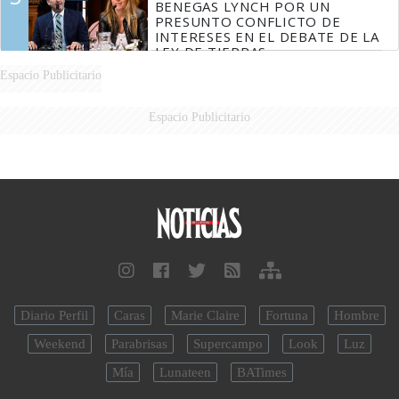
BENEGAS LYNCH POR UN
PRESUNTO CONFLICTO DE
INTERESES EN EL DEBATE DE LA
LEY DE TIERRAS
Espacio Publicitario
Espacio Publicitario
Diario Perfil
Caras
Marie Claire
Fortuna
Hombre
Weekend
Parabrisas
Supercampo
Look
Luz
Mía
Lunateen
BATimes