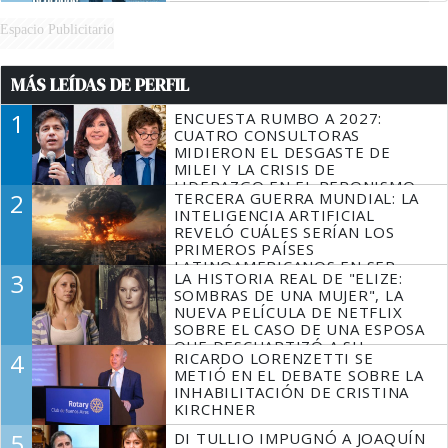
Espacio Publicitario
MÁS LEÍDAS DE PERFIL
1
ENCUESTA RUMBO A 2027:
CUATRO CONSULTORAS
MIDIERON EL DESGASTE DE
MILEI Y LA CRISIS DE
LIDERAZGO EN EL PERONISMO
2
TERCERA GUERRA MUNDIAL: LA
INTELIGENCIA ARTIFICIAL
REVELÓ CUÁLES SERÍAN LOS
PRIMEROS PAÍSES
LATINOAMERICANOS EN SER
3
LA HISTORIA REAL DE "ELIZE:
DERROTADOS
SOMBRAS DE UNA MUJER", LA
NUEVA PELÍCULA DE NETFLIX
SOBRE EL CASO DE UNA ESPOSA
QUE DESCUARTIZÓ A SU
4
RICARDO LORENZETTI SE
MARIDO
METIÓ EN EL DEBATE SOBRE LA
INHABILITACIÓN DE CRISTINA
KIRCHNER
5
DI TULLIO IMPUGNÓ A JOAQUÍN