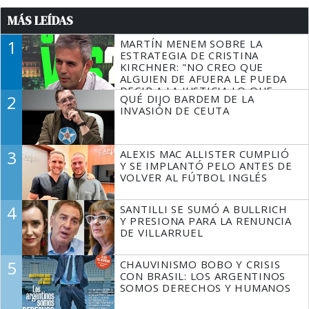
MÁS LEÍDAS
1
MARTÍN MENEM SOBRE LA
ESTRATEGIA DE CRISTINA
KIRCHNER: "NO CREO QUE
ALGUIEN DE AFUERA LE PUEDA
DECIR A LA JUSTICIA LO QUE
2
QUÉ DIJO BARDEM DE LA
TIENE QUE HACER"
INVASIÓN DE CEUTA
3
ALEXIS MAC ALLISTER CUMPLIÓ
Y SE IMPLANTÓ PELO ANTES DE
VOLVER AL FÚTBOL INGLÉS
4
SANTILLI SE SUMÓ A BULLRICH
Y PRESIONA PARA LA RENUNCIA
DE VILLARRUEL
5
CHAUVINISMO BOBO Y CRISIS
CON BRASIL: LOS ARGENTINOS
SOMOS DERECHOS Y HUMANOS