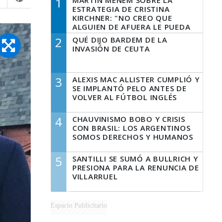
1
MARTÍN MENEM SOBRE LA
ESTRATEGIA DE CRISTINA
KIRCHNER: "NO CREO QUE
ALGUIEN DE AFUERA LE PUEDA
DECIR A LA JUSTICIA LO QUE
2
QUÉ DIJO BARDEM DE LA
TIENE QUE HACER"
INVASIÓN DE CEUTA
3
ALEXIS MAC ALLISTER CUMPLIÓ Y
SE IMPLANTÓ PELO ANTES DE
VOLVER AL FÚTBOL INGLÉS
4
CHAUVINISMO BOBO Y CRISIS
CON BRASIL: LOS ARGENTINOS
SOMOS DERECHOS Y HUMANOS
5
SANTILLI SE SUMÓ A BULLRICH Y
PRESIONA PARA LA RENUNCIA DE
VILLARRUEL
Espacio Publicitario