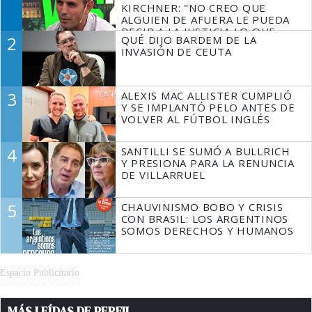
KIRCHNER: "NO CREO QUE
ALGUIEN DE AFUERA LE PUEDA
DECIR A LA JUSTICIA LO QUE
2
QUÉ DIJO BARDEM DE LA
TIENE QUE HACER"
INVASIÓN DE CEUTA
3
ALEXIS MAC ALLISTER CUMPLIÓ
Y SE IMPLANTÓ PELO ANTES DE
VOLVER AL FÚTBOL INGLÉS
4
SANTILLI SE SUMÓ A BULLRICH
Y PRESIONA PARA LA RENUNCIA
DE VILLARRUEL
5
CHAUVINISMO BOBO Y CRISIS
CON BRASIL: LOS ARGENTINOS
SOMOS DERECHOS Y HUMANOS
Espacio Publicitario
MÁS LEÍDAS DE PERFIL