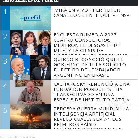
1
¡MIRÁ EN VIVO +PERFIL!: UN
CANAL CON GENTE QUE PIENSA
2
ENCUESTA RUMBO A 2027:
CUATRO CONSULTORAS
MIDIERON EL DESGASTE DE
MILEI Y LA CRISIS DE
LIDERAZGO EN EL PERONISMO
3
QUIRNO RECONOCIÓ QUE EL
GOBIERNO DE LULA SOLICITÓ
EL RETIRO DEL EMBAJADOR
ARGENTINO EN BRASIL
4
CACHANOSKY RENUNCIÓ A UNA
FUNDACIÓN PORQUE "SE HA
TRANSFORMADO EN UNA
ESPECIE DE INSTITUTO PATRIA
INCONDICIONAL DE LA GESTIÓN
5
TERCERA GUERRA MUNDIAL: LA
DE MILEI"
INTELIGENCIA ARTIFICIAL
REVELÓ CUÁLES SERÍAN LOS
PRIMEROS PAÍSES
LATINOAMERICANOS EN SER
DERROTADOS
Espacio Publicitario