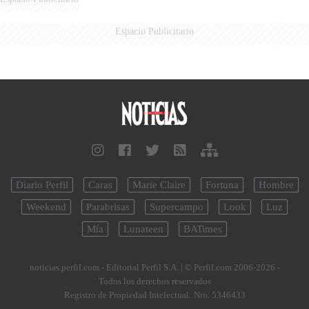
Espacio Publicitario
Diario Perfil
Caras
Marie Claire
Fortuna
Hombre
Weekend
Parabrisas
Supercampo
Look
Luz
Mía
Lunateen
BATimes
noticias.perfil.com - Editorial Perfil S.A.
| © Perfil.com 2006-2026 -
Todos los derechos reservados
Registro de Propiedad Intelectual: Nro. 5346433