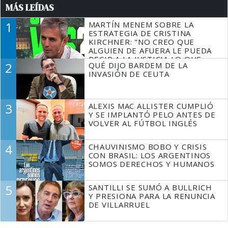
MÁS LEÍDAS
1
MARTÍN MENEM SOBRE LA
ESTRATEGIA DE CRISTINA
KIRCHNER: "NO CREO QUE
ALGUIEN DE AFUERA LE PUEDA
DECIR A LA JUSTICIA LO QUE
2
QUÉ DIJO BARDEM DE LA
TIENE QUE HACER"
INVASIÓN DE CEUTA
3
ALEXIS MAC ALLISTER CUMPLIÓ
Y SE IMPLANTÓ PELO ANTES DE
VOLVER AL FÚTBOL INGLÉS
4
CHAUVINISMO BOBO Y CRISIS
CON BRASIL: LOS ARGENTINOS
SOMOS DERECHOS Y HUMANOS
5
SANTILLI SE SUMÓ A BULLRICH
Y PRESIONA PARA LA RENUNCIA
DE VILLARRUEL