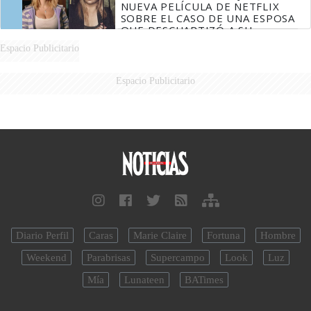
NUEVA PELÍCULA DE NETFLIX
SOBRE EL CASO DE UNA ESPOSA
QUE DESCUARTIZÓ A SU
MARIDO
Espacio Publicitario
Espacio Publicitario
Diario Perfil
Caras
Marie Claire
Fortuna
Hombre
Weekend
Parabrisas
Supercampo
Look
Luz
Mía
Lunateen
BATimes