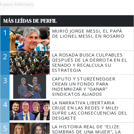
Espacio Publicitario
MÁS LEÍDAS DE PERFIL
1
MURIÓ JORGE MESSI, EL PAPÁ
DE LIONEL MESSI, EN ROSARIO
2
LA ROSADA BUSCA CULPABLES
DESPUÉS DE LA DERROTA EN EL
SENADO Y RECALCULA SU
ESTRATEGIA
3
CAPUTO Y STURZENEGGER
CREAN UN FONDO PARA
INDEMNIZAR Y “GANAR”
SINDICATOS ALIADOS
4
LA NARRATIVA LIBERTARIA
CRUJE EN LAS REDES Y MILEI
SUFRE LAS CONSECUENCIAS DEL
DESGASTE
5
LA HISTORIA REAL DE "ELIZE:
SOMBRAS DE UNA MUJER", LA