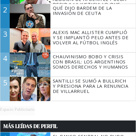
DECIR A LA JUSTICIA LO QUE
2
QUÉ DIJO BARDEM DE LA
TIENE QUE HACER"
INVASIÓN DE CEUTA
3
ALEXIS MAC ALLISTER CUMPLIÓ
Y SE IMPLANTÓ PELO ANTES DE
VOLVER AL FÚTBOL INGLÉS
4
CHAUVINISMO BOBO Y CRISIS
CON BRASIL: LOS ARGENTINOS
SOMOS DERECHOS Y HUMANOS
5
SANTILLI SE SUMÓ A BULLRICH
Y PRESIONA PARA LA RENUNCIA
DE VILLARRUEL
Espacio Publicitario
MÁS LEÍDAS DE PERFIL