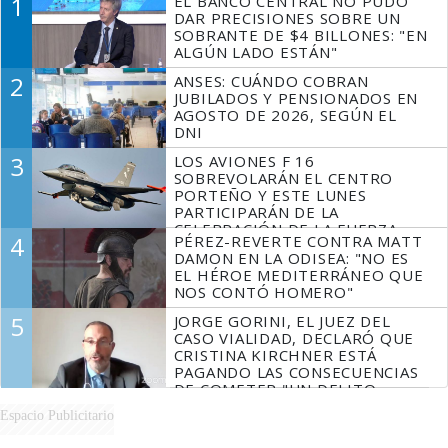
1
EL BANCO CENTRAL NO PUDO
DAR PRECISIONES SOBRE UN
SOBRANTE DE $4 BILLONES: "EN
ALGÚN LADO ESTÁN"
2
ANSES: CUÁNDO COBRAN
JUBILADOS Y PENSIONADOS EN
AGOSTO DE 2026, SEGÚN EL
DNI
3
LOS AVIONES F 16
SOBREVOLARÁN EL CENTRO
PORTEÑO Y ESTE LUNES
PARTICIPARÁN DE LA
CELEBRACIÓN DE LA FUERZA
4
PÉREZ-REVERTE CONTRA MATT
AÉREA
DAMON EN LA ODISEA: "NO ES
EL HÉROE MEDITERRÁNEO QUE
NOS CONTÓ HOMERO"
5
JORGE GORINI, EL JUEZ DEL
CASO VIALIDAD, DECLARÓ QUE
CRISTINA KIRCHNER ESTÁ
PAGANDO LAS CONSECUENCIAS
DE COMETER "UN DELITO
COMPROBADO"
Espacio Publicitario