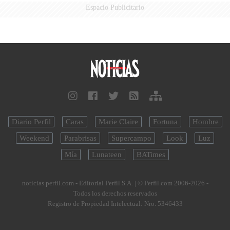
Espacio Publicitario
Diario Perfil
Caras
Marie Claire
Fortuna
Hombre
Weekend
Parabrisas
Supercampo
Look
Luz
Mía
Lunateen
BATimes
noticias.perfil.com - Editorial Perfil S.A.
| © Perfil.com 2006-2026 -
Todos los derechos reservados
Registro de Propiedad Intelectual: Nro. 5346433