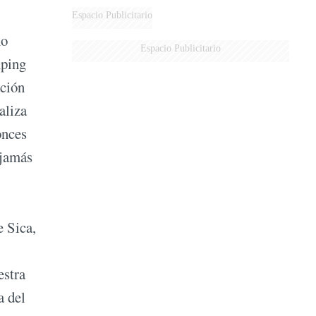
Espacio Publicitario
mo
Espacio Publicitario
mping
ación
aliza
onces
 jamás
e Sica,
estra
a del