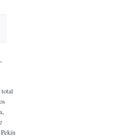
,
 total
os
a,
e
 Pekín