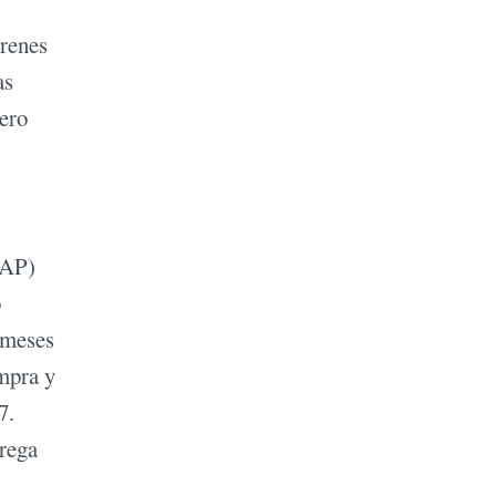
renes
as
pero
SAP)
o
 meses
mpra y
7.
grega