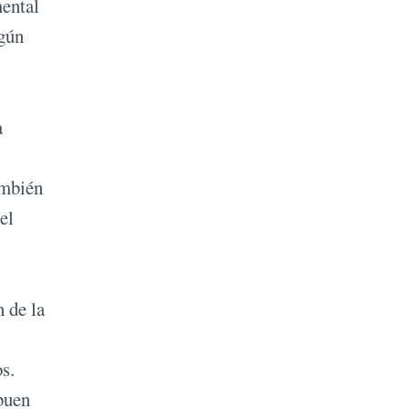
mental
egún
a
ambién
el
 de la
s.
 buen