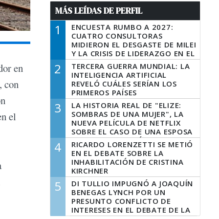
MÁS LEÍDAS DE PERFIL
1
ENCUESTA RUMBO A 2027:
CUATRO CONSULTORAS
MIDIERON EL DESGASTE DE MILEI
Y LA CRISIS DE LIDERAZGO EN EL
PERONISMO
2
TERCERA GUERRA MUNDIAL: LA
dor en
INTELIGENCIA ARTIFICIAL
, con
REVELÓ CUÁLES SERÍAN LOS
PRIMEROS PAÍSES
ón
LATINOAMERICANOS EN SER
3
LA HISTORIA REAL DE "ELIZE:
DERROTADOS
SOMBRAS DE UNA MUJER", LA
n el
NUEVA PELÍCULA DE NETFLIX
SOBRE EL CASO DE UNA ESPOSA
QUE DESCUARTIZÓ A SU
4
RICARDO LORENZETTI SE METIÓ
MARIDO
EN EL DEBATE SOBRE LA
INHABILITACIÓN DE CRISTINA
a
KIRCHNER
l
5
DI TULLIO IMPUGNÓ A JOAQUÍN
BENEGAS LYNCH POR UN
PRESUNTO CONFLICTO DE
INTERESES EN EL DEBATE DE LA
LEY DE TIERRAS