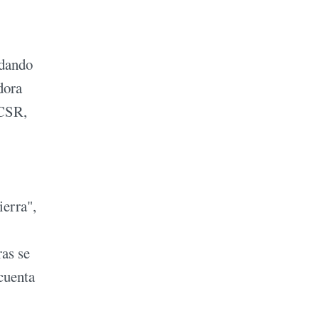
odando
dora
 CSR,
ierra",
ras se
 cuenta