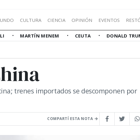
UNDO
CULTURA
CIENCIA
OPINIÓN
EVENTOS
REST
LLI
MARTÍN MENEM
CEUTA
DONALD TRU
China
ntina; trenes importados se descomponen por
COMPARTÍ ESTA NOTA