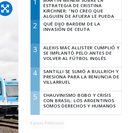
1
MARTÍN MENEM SOBRE LA
ESTRATEGIA DE CRISTINA
KIRCHNER: "NO CREO QUE
ALGUIEN DE AFUERA LE PUEDA
DECIR A LA JUSTICIA LO QUE
2
QUÉ DIJO BARDEM DE LA
TIENE QUE HACER"
INVASIÓN DE CEUTA
3
ALEXIS MAC ALLISTER CUMPLIÓ Y
SE IMPLANTÓ PELO ANTES DE
VOLVER AL FÚTBOL INGLÉS
4
SANTILLI SE SUMÓ A BULLRICH Y
PRESIONA PARA LA RENUNCIA DE
VILLARRUEL
5
CHAUVINISMO BOBO Y CRISIS
CON BRASIL: LOS ARGENTINOS
SOMOS DERECHOS Y HUMANOS
Espacio Publicitario