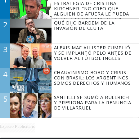
ESTRATEGIA DE CRISTINA
KIRCHNER: "NO CREO QUE
ALGUIEN DE AFUERA LE PUEDA
DECIR A LA JUSTICIA LO QUE
2
QUÉ DIJO BARDEM DE LA
TIENE QUE HACER"
INVASIÓN DE CEUTA
3
ALEXIS MAC ALLISTER CUMPLIÓ
Y SE IMPLANTÓ PELO ANTES DE
VOLVER AL FÚTBOL INGLÉS
4
CHAUVINISMO BOBO Y CRISIS
CON BRASIL: LOS ARGENTINOS
SOMOS DERECHOS Y HUMANOS
5
SANTILLI SE SUMÓ A BULLRICH
Y PRESIONA PARA LA RENUNCIA
DE VILLARRUEL
Espacio Publicitario