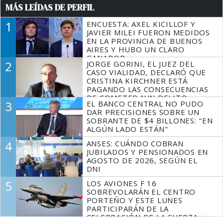
MÁS LEÍDAS DE PERFIL
1
ENCUESTA: AXEL KICILLOF Y
JAVIER MILEI FUERON MEDIDOS
EN LA PROVINCIA DE BUENOS
AIRES Y HUBO UN CLARO
GANADOR
2
JORGE GORINI, EL JUEZ DEL
CASO VIALIDAD, DECLARÓ QUE
CRISTINA KIRCHNER ESTÁ
PAGANDO LAS CONSECUENCIAS
DE COMETER "UN DELITO
3
EL BANCO CENTRAL NO PUDO
COMPROBADO"
DAR PRECISIONES SOBRE UN
SOBRANTE DE $4 BILLONES: "EN
ALGÚN LADO ESTÁN"
4
ANSES: CUÁNDO COBRAN
JUBILADOS Y PENSIONADOS EN
AGOSTO DE 2026, SEGÚN EL
DNI
5
LOS AVIONES F 16
SOBREVOLARÁN EL CENTRO
PORTEÑO Y ESTE LUNES
PARTICIPARÁN DE LA
CELEBRACIÓN DE LA FUERZA