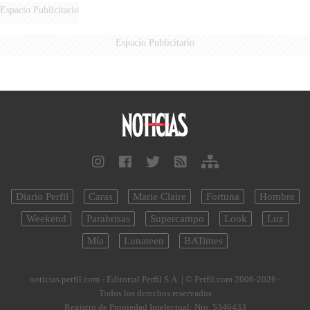
AÉREA
Espacio Publicitario
Espacio Publicitario
Diario Perfil
Caras
Marie Claire
Fortuna
Hombre
Weekend
Parabrisas
Supercampo
Look
Luz
Mía
Lunateen
BATimes
noticias.perfil.com - Editorial Perfil S.A.
| © Perfil.com 2006-2026 -
Todos los derechos reservados
Registro de Propiedad Intelectual: Nro. 5346433