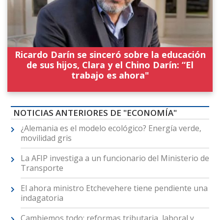
Ricardo Darín se sinceró sobre la educación
de sus hijos, Clara y el Chino Darín: “El
trabajo es ahora"
NOTICIAS ANTERIORES DE "ECONOMÍA"
¿Alemania es el modelo ecológico? Energía verde,
movilidad gris
La AFIP investiga a un funcionario del Ministerio de
Transporte
El ahora ministro Etchevehere tiene pendiente una
indagatoria
Cambiemos todo: reformas tributaria, laboral y