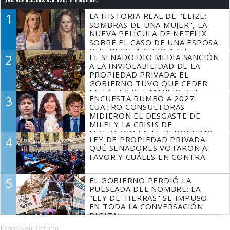
1
LA HISTORIA REAL DE "ELIZE:
SOMBRAS DE UNA MUJER", LA
NUEVA PELÍCULA DE NETFLIX
SOBRE EL CASO DE UNA ESPOSA
QUE DESCUARTIZÓ A SU
2
EL SENADO DIO MEDIA SANCIÓN
MARIDO
A LA INVIOLABILIDAD DE LA
PROPIEDAD PRIVADA: EL
GOBIERNO TUVO QUE CEDER
EN LA LEY DEL MANEJO DEL
3
ENCUESTA RUMBO A 2027:
FUEGO
CUATRO CONSULTORAS
MIDIERON EL DESGASTE DE
MILEI Y LA CRISIS DE
LIDERAZGO EN EL PERONISMO
4
LEY DE PROPIEDAD PRIVADA:
QUÉ SENADORES VOTARON A
FAVOR Y CUÁLES EN CONTRA
5
EL GOBIERNO PERDIÓ LA
PULSEADA DEL NOMBRE: LA
"LEY DE TIERRAS" SE IMPUSO
EN TODA LA CONVERSACIÓN
DIGITAL
Espacio Publicitario