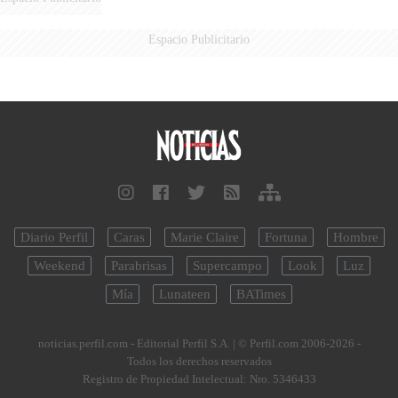
Espacio Publicitario
Diario Perfil
Caras
Marie Claire
Fortuna
Hombre
Weekend
Parabrisas
Supercampo
Look
Luz
Mía
Lunateen
BATimes
noticias.perfil.com - Editorial Perfil S.A.
| © Perfil.com 2006-2026 -
Todos los derechos reservados
Registro de Propiedad Intelectual: Nro. 5346433