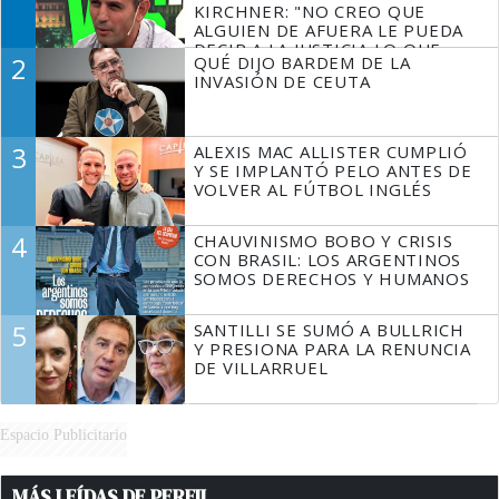
KIRCHNER: "NO CREO QUE
ALGUIEN DE AFUERA LE PUEDA
DECIR A LA JUSTICIA LO QUE
2
QUÉ DIJO BARDEM DE LA
TIENE QUE HACER"
INVASIÓN DE CEUTA
3
ALEXIS MAC ALLISTER CUMPLIÓ
Y SE IMPLANTÓ PELO ANTES DE
VOLVER AL FÚTBOL INGLÉS
4
CHAUVINISMO BOBO Y CRISIS
CON BRASIL: LOS ARGENTINOS
SOMOS DERECHOS Y HUMANOS
5
SANTILLI SE SUMÓ A BULLRICH
Y PRESIONA PARA LA RENUNCIA
DE VILLARRUEL
Espacio Publicitario
MÁS LEÍDAS DE PERFIL