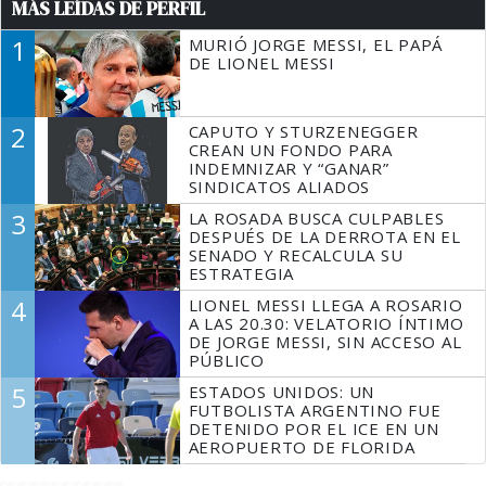
MÁS LEÍDAS DE PERFIL
1
MURIÓ JORGE MESSI, EL PAPÁ
DE LIONEL MESSI
2
CAPUTO Y STURZENEGGER
CREAN UN FONDO PARA
INDEMNIZAR Y “GANAR”
SINDICATOS ALIADOS
3
LA ROSADA BUSCA CULPABLES
DESPUÉS DE LA DERROTA EN EL
SENADO Y RECALCULA SU
ESTRATEGIA
4
LIONEL MESSI LLEGA A ROSARIO
A LAS 20.30: VELATORIO ÍNTIMO
DE JORGE MESSI, SIN ACCESO AL
PÚBLICO
5
ESTADOS UNIDOS: UN
FUTBOLISTA ARGENTINO FUE
DETENIDO POR EL ICE EN UN
AEROPUERTO DE FLORIDA