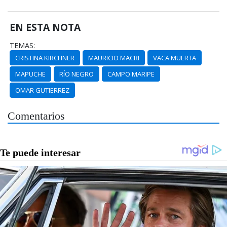
EN ESTA NOTA
TEMAS:
CRISTINA KIRCHNER
MAURICIO MACRI
VACA MUERTA
MAPUCHE
RÍO NEGRO
CAMPO MARIPE
OMAR GUTIERREZ
Comentarios