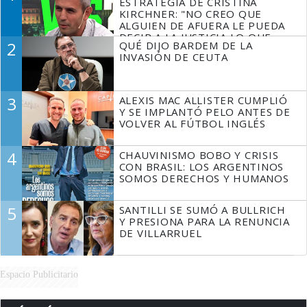
ESTRATEGIA DE CRISTINA
KIRCHNER: "NO CREO QUE
ALGUIEN DE AFUERA LE PUEDA
DECIR A LA JUSTICIA LO QUE
2
QUÉ DIJO BARDEM DE LA
TIENE QUE HACER"
INVASIÓN DE CEUTA
3
ALEXIS MAC ALLISTER CUMPLIÓ
Y SE IMPLANTÓ PELO ANTES DE
VOLVER AL FÚTBOL INGLÉS
4
CHAUVINISMO BOBO Y CRISIS
CON BRASIL: LOS ARGENTINOS
SOMOS DERECHOS Y HUMANOS
5
SANTILLI SE SUMÓ A BULLRICH
Y PRESIONA PARA LA RENUNCIA
DE VILLARRUEL
Espacio Publicitario