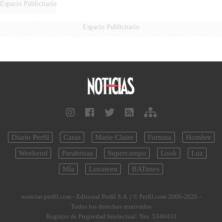
Espacio Publicitario
Espacio Publicitario
Diario Perfil
Caras
Marie Claire
Fortuna
Hombre
Weekend
Parabrisas
Supercampo
Look
Luz
Mía
Lunateen
BATimes
noticias.perfil.com - Editorial Perfil S.A.
| © Perfil.com 2006-2026 -
Todos los derechos reservados
Registro de Propiedad Intelectual: Nro. 5346433