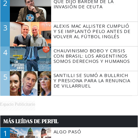
2
QUÉ DIJO BARDEM DE LA
TIENE QUE HACER"
INVASIÓN DE CEUTA
3
ALEXIS MAC ALLISTER CUMPLIÓ
Y SE IMPLANTÓ PELO ANTES DE
VOLVER AL FÚTBOL INGLÉS
4
CHAUVINISMO BOBO Y CRISIS
CON BRASIL: LOS ARGENTINOS
SOMOS DERECHOS Y HUMANOS
5
SANTILLI SE SUMÓ A BULLRICH
Y PRESIONA PARA LA RENUNCIA
DE VILLARRUEL
Espacio Publicitario
MÁS LEÍDAS DE PERFIL
1
ALGO PASÓ