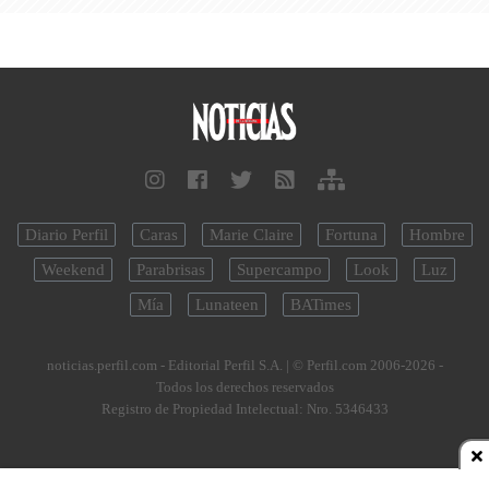
Diario Perfil
Caras
Marie Claire
Fortuna
Hombre
Weekend
Parabrisas
Supercampo
Look
Luz
Mía
Lunateen
BATimes
noticias.perfil.com - Editorial Perfil S.A.
| © Perfil.com 2006-2026 -
Todos los derechos reservados
Registro de Propiedad Intelectual: Nro. 5346433