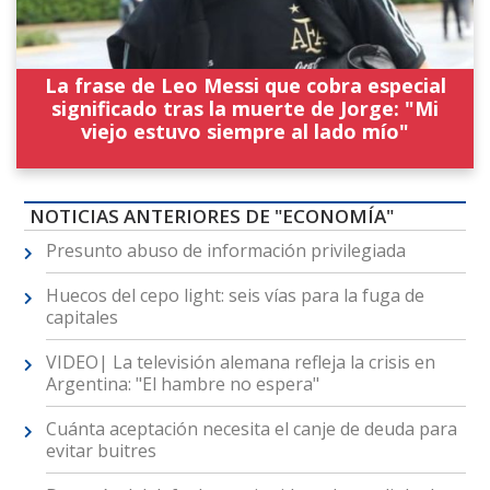
La frase de Leo Messi que cobra especial
significado tras la muerte de Jorge: "Mi
viejo estuvo siempre al lado mío"
NOTICIAS ANTERIORES DE "ECONOMÍA"
Presunto abuso de información privilegiada
Huecos del cepo light: seis vías para la fuga de
capitales
VIDEO| La televisión alemana refleja la crisis en
Argentina: "El hambre no espera"
Cuánta aceptación necesita el canje de deuda para
evitar buitres