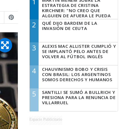
1
MARTÍN MENEM SOBRE LA
ESTRATEGIA DE CRISTINA
KIRCHNER: "NO CREO QUE
ALGUIEN DE AFUERA LE PUEDA
DECIR A LA JUSTICIA LO QUE
2
QUÉ DIJO BARDEM DE LA
TIENE QUE HACER"
INVASIÓN DE CEUTA
3
ALEXIS MAC ALLISTER CUMPLIÓ Y
SE IMPLANTÓ PELO ANTES DE
VOLVER AL FÚTBOL INGLÉS
4
CHAUVINISMO BOBO Y CRISIS
CON BRASIL: LOS ARGENTINOS
SOMOS DERECHOS Y HUMANOS
5
SANTILLI SE SUMÓ A BULLRICH Y
PRESIONA PARA LA RENUNCIA DE
VILLARRUEL
Espacio Publicitario