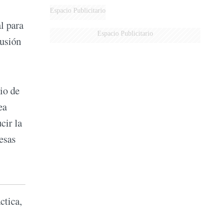
MARIDO
Espacio Publicitario
l para
Espacio Publicitario
lusión
io de
ea
cir la
esas
ctica,