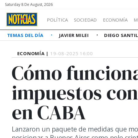
Saturday 8 De August, 2026
POLÍTICA
SOCIEDAD
ECONOMÍA
M
TEMAS DEL DÍA
JAVIER MILEI
DIEGO SANTI
ECONOMÍA |
19-08-2025 16:00
Cómo funciona
impuestos co
en CABA
Lanzaron un paquete de medidas que mode
posicionar a Buenos Aires como polo cript