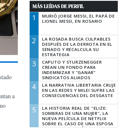
MÁS LEÍDAS DE PERFIL
1
MURIÓ JORGE MESSI, EL PAPÁ DE
LIONEL MESSI, EN ROSARIO
2
LA ROSADA BUSCA CULPABLES
DESPUÉS DE LA DERROTA EN EL
SENADO Y RECALCULA SU
ESTRATEGIA
3
CAPUTO Y STURZENEGGER
CREAN UN FONDO PARA
INDEMNIZAR Y “GANAR”
stado
SINDICATOS ALIADOS
4
LA NARRATIVA LIBERTARIA CRUJE
EN LAS REDES Y MILEI SUFRE LAS
untan a
CONSECUENCIAS DEL DESGASTE
omo
5
LA HISTORIA REAL DE "ELIZE:
SOMBRAS DE UNA MUJER", LA
NUEVA PELÍCULA DE NETFLIX
SOBRE EL CASO DE UNA ESPOSA
QUE DESCUARTIZÓ A SU