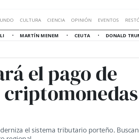
UNDO
CULTURA
CIENCIA
OPINIÓN
EVENTOS
REST
LLI
MARTÍN MENEM
CEUTA
DONALD TRU
rá el pago de
n criptomonedas
rniza el sistema tributario porteño. Buscan
o regional.