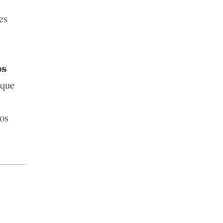
es
os
 que
nos