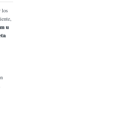
 los
iente,
um u
eta
on
d