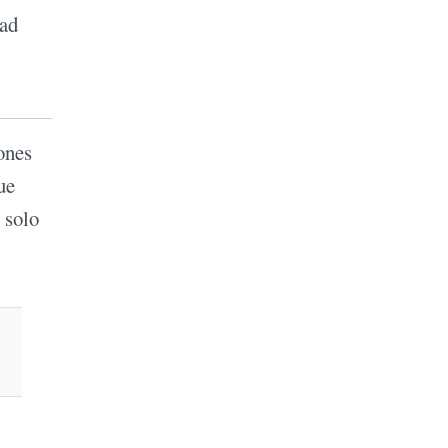
dad
ones
ue
 solo