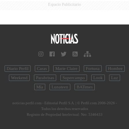
Espacio Publicitario
Diario Perfil
Caras
Marie Claire
Fortuna
Hombre
Weekend
Parabrisas
Supercampo
Look
Luz
Mía
Lunateen
BATimes
noticias.perfil.com - Editorial Perfil S.A.
| © Perfil.com 2006-2026 -
Todos los derechos reservados
Registro de Propiedad Intelectual: Nro. 5346433