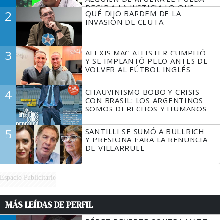
DECIR A LA JUSTICIA LO QUE
2
QUÉ DIJO BARDEM DE LA
TIENE QUE HACER"
INVASIÓN DE CEUTA
3
ALEXIS MAC ALLISTER CUMPLIÓ
Y SE IMPLANTÓ PELO ANTES DE
VOLVER AL FÚTBOL INGLÉS
4
CHAUVINISMO BOBO Y CRISIS
CON BRASIL: LOS ARGENTINOS
SOMOS DERECHOS Y HUMANOS
5
SANTILLI SE SUMÓ A BULLRICH
Y PRESIONA PARA LA RENUNCIA
DE VILLARRUEL
Espacio Publicitario
MÁS LEÍDAS DE PERFIL