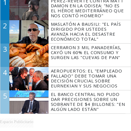
1
PÉREZ-REVERTE CONTRA MATT
DAMON EN LA ODISEA: "NO ES
EL HÉROE MEDITERRÁNEO QUE
NOS CONTÓ HOMERO"
2
MASLATÓN A BAUSILI: "EL PAÍS
DIRIGIDO POR USTEDES
AVANZA HACIA EL DESASTRE
ECONÓMICO TOTAL"
3
CERRARON 3 MIL PANADERÍAS,
CAYÓ UN 60% EL CONSUMO Y
SURGEN LAS "CUEVAS DE PAN"
4
AEROPUERTOS: EL "EMPLEADO
FALLADO" DEBE TOMAR UNA
DECISIÓN CRUCIAL SOBRE
EURNEKIAN Y SUS NEGOCIOS
5
EL BANCO CENTRAL NO PUDO
DAR PRECISIONES SOBRE UN
SOBRANTE DE $4 BILLONES: "EN
ALGÚN LADO ESTÁN"
Espacio Publicitario