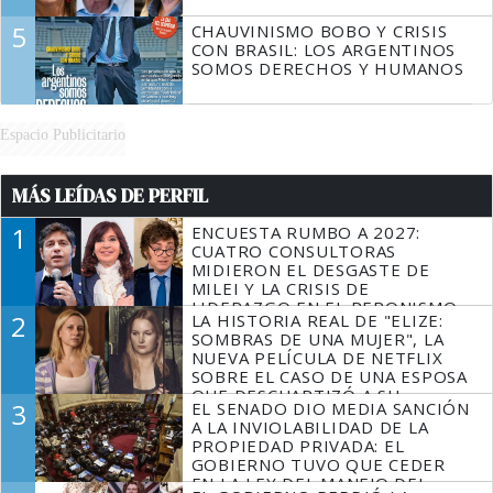
5
CHAUVINISMO BOBO Y CRISIS
CON BRASIL: LOS ARGENTINOS
SOMOS DERECHOS Y HUMANOS
Espacio Publicitario
MÁS LEÍDAS DE PERFIL
1
ENCUESTA RUMBO A 2027:
CUATRO CONSULTORAS
MIDIERON EL DESGASTE DE
MILEI Y LA CRISIS DE
LIDERAZGO EN EL PERONISMO
2
LA HISTORIA REAL DE "ELIZE:
SOMBRAS DE UNA MUJER", LA
NUEVA PELÍCULA DE NETFLIX
SOBRE EL CASO DE UNA ESPOSA
QUE DESCUARTIZÓ A SU
3
EL SENADO DIO MEDIA SANCIÓN
MARIDO
A LA INVIOLABILIDAD DE LA
PROPIEDAD PRIVADA: EL
GOBIERNO TUVO QUE CEDER
EN LA LEY DEL MANEJO DEL