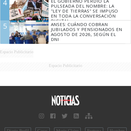
4
EL GOBIERNO PERDIÓ LA
FUEGO
PULSEADA DEL NOMBRE: LA
"LEY DE TIERRAS" SE IMPUSO
EN TODA LA CONVERSACIÓN
DIGITAL
5
ANSES: CUÁNDO COBRAN
JUBILADOS Y PENSIONADOS EN
AGOSTO DE 2026, SEGÚN EL
DNI
Espacio Publicitario
Espacio Publicitario
Diario Perfil
Caras
Marie Claire
Fortuna
Hombre