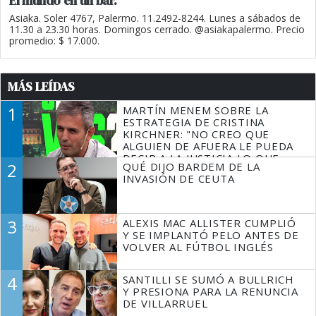
El mundo en un bar.
Asiaka. Soler 4767, Palermo. 11.2492-8244. Lunes a sábados de
11.30 a 23.30 horas. Domingos cerrado. @asiakapalermo. Precio
promedio: $ 17.000.
MÁS LEÍDAS
1
MARTÍN MENEM SOBRE LA
ESTRATEGIA DE CRISTINA
KIRCHNER: "NO CREO QUE
ALGUIEN DE AFUERA LE PUEDA
DECIR A LA JUSTICIA LO QUE
2
QUÉ DIJO BARDEM DE LA
TIENE QUE HACER"
INVASIÓN DE CEUTA
3
ALEXIS MAC ALLISTER CUMPLIÓ
Y SE IMPLANTÓ PELO ANTES DE
VOLVER AL FÚTBOL INGLÉS
4
SANTILLI SE SUMÓ A BULLRICH
Y PRESIONA PARA LA RENUNCIA
DE VILLARRUEL