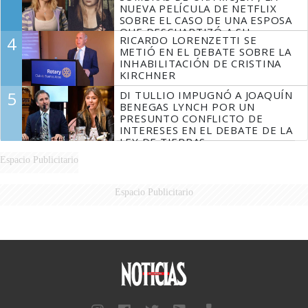
NUEVA PELÍCULA DE NETFLIX
SOBRE EL CASO DE UNA ESPOSA
QUE DESCUARTIZÓ A SU
4
RICARDO LORENZETTI SE
MARIDO
METIÓ EN EL DEBATE SOBRE LA
INHABILITACIÓN DE CRISTINA
KIRCHNER
5
DI TULLIO IMPUGNÓ A JOAQUÍN
BENEGAS LYNCH POR UN
PRESUNTO CONFLICTO DE
INTERESES EN EL DEBATE DE LA
LEY DE TIERRAS
Espacio Publicitario
Espacio Publicitario