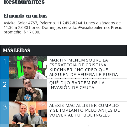
Restaurantes
El mundo en un bar.
Asiaka. Soler 4767, Palermo. 11.2492-8244. Lunes a sábados de
11.30 a 23.30 horas. Domingos cerrado. @asiakapalermo. Precio
promedio: $ 17.000.
MÁS LEÍDAS
1
MARTÍN MENEM SOBRE LA
ESTRATEGIA DE CRISTINA
KIRCHNER: "NO CREO QUE
ALGUIEN DE AFUERA LE PUEDA
DECIR A LA JUSTICIA LO QUE
2
QUÉ DIJO BARDEM DE LA
TIENE QUE HACER"
INVASIÓN DE CEUTA
3
ALEXIS MAC ALLISTER CUMPLIÓ
Y SE IMPLANTÓ PELO ANTES DE
VOLVER AL FÚTBOL INGLÉS