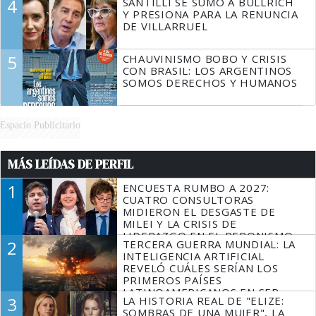
4
SANTILLI SE SUMÓ A BULLRICH
Y PRESIONA PARA LA RENUNCIA
DE VILLARRUEL
5
CHAUVINISMO BOBO Y CRISIS
CON BRASIL: LOS ARGENTINOS
SOMOS DERECHOS Y HUMANOS
Espacio Publicitario
MÁS LEÍDAS DE PERFIL
1
ENCUESTA RUMBO A 2027:
CUATRO CONSULTORAS
MIDIERON EL DESGASTE DE
MILEI Y LA CRISIS DE
LIDERAZGO EN EL PERONISMO
2
TERCERA GUERRA MUNDIAL: LA
INTELIGENCIA ARTIFICIAL
REVELÓ CUÁLES SERÍAN LOS
PRIMEROS PAÍSES
LATINOAMERICANOS EN SER
3
LA HISTORIA REAL DE "ELIZE:
DERROTADOS
SOMBRAS DE UNA MUJER", LA