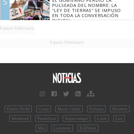
5
PULSEADA DEL NOMBRE: LA
"LEY DE TIERRAS" SE IMPUSO
EN TODA LA CONVERSACIÓN
DIGITAL
Espacio Publicitario
Espacio Publicitario
Diario Perfil
Caras
Marie Claire
Fortuna
Hombre
Weekend
Parabrisas
Supercampo
Look
Luz
Mía
Lunateen
BATimes