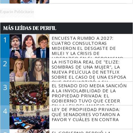
Espacio Publicitario
MÁS LEÍDAS DE PERFIL
1
ENCUESTA RUMBO A 2027:
CUATRO CONSULTORAS
MIDIERON EL DESGASTE DE
MILEI Y LA CRISIS DE
LIDERAZGO EN EL PERONISMO
2
LA HISTORIA REAL DE "ELIZE:
SOMBRAS DE UNA MUJER", LA
NUEVA PELÍCULA DE NETFLIX
SOBRE EL CASO DE UNA ESPOSA
QUE DESCUARTIZÓ A SU
3
EL SENADO DIO MEDIA SANCIÓN
MARIDO
A LA INVIOLABILIDAD DE LA
PROPIEDAD PRIVADA: EL
GOBIERNO TUVO QUE CEDER
EN LA LEY DEL MANEJO DEL
4
LEY DE PROPIEDAD PRIVADA:
FUEGO
QUÉ SENADORES VOTARON A
FAVOR Y CUÁLES EN CONTRA
EL GOBIERNO PERDIÓ LA