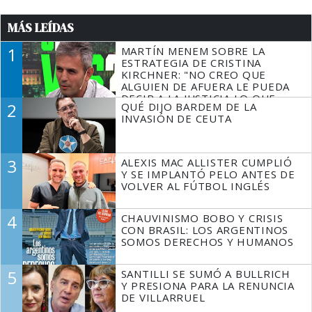
MÁS LEÍDAS
1
MARTÍN MENEM SOBRE LA
ESTRATEGIA DE CRISTINA
KIRCHNER: "NO CREO QUE
ALGUIEN DE AFUERA LE PUEDA
DECIR A LA JUSTICIA LO QUE
2
QUÉ DIJO BARDEM DE LA
TIENE QUE HACER"
INVASIÓN DE CEUTA
3
ALEXIS MAC ALLISTER CUMPLIÓ
Y SE IMPLANTÓ PELO ANTES DE
VOLVER AL FÚTBOL INGLÉS
4
CHAUVINISMO BOBO Y CRISIS
CON BRASIL: LOS ARGENTINOS
SOMOS DERECHOS Y HUMANOS
5
SANTILLI SE SUMÓ A BULLRICH
Y PRESIONA PARA LA RENUNCIA
DE VILLARRUEL