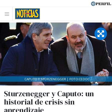
CAPUTO Y STURZENEGGER | FOTO:CEDOC
Sturzenegger y Caputo: un
historial de crisis sin
aprendizaje