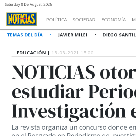
Saturday 8 De August, 2026
POLÍTICA
SOCIEDAD
ECONOMÍA
M
TEMAS DEL DÍA
JAVIER MILEI
DIEGO SANTI
EDUCACIÓN |
15-03-2021 15:00
NOTICIAS otor
estudiar Peri
Investigación e
La revista organiza un concurso donde e
en el Posgrado en Periodismo de Investiga