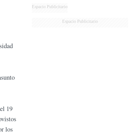
Espacio Publicitario
Espacio Publicitario
rsidad
asunto
el 19
ovistos
r los