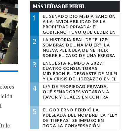
MÁS LEÍDAS DE PERFIL
1
EL SENADO DIO MEDIA SANCIÓN
A LA INVIOLABILIDAD DE LA
PROPIEDAD PRIVADA: EL
GOBIERNO TUVO QUE CEDER EN
LA LEY DEL MANEJO DEL FUEGO
2
LA HISTORIA REAL DE "ELIZE:
SOMBRAS DE UNA MUJER", LA
NUEVA PELÍCULA DE NETFLIX
SOBRE EL CASO DE UNA ESPOSA
QUE DESCUARTIZÓ A SU
3
ENCUESTA RUMBO A 2027:
MARIDO
CUATRO CONSULTORAS
MIDIERON EL DESGASTE DE MILEI
Y LA CRISIS DE LIDERAZGO EN EL
PERONISMO
ectores
4
LEY DE PROPIEDAD PRIVADA:
QUÉ SENADORES VOTARON A
dición
FAVOR Y CUÁLES EN CONTRA
l.
5
EL GOBIERNO PERDIÓ LA
PULSEADA DEL NOMBRE: LA "LEY
DE TIERRAS" SE IMPUSO EN
ítulo
TODA LA CONVERSACIÓN
DIGITAL