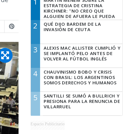
1
MARTÍN MENEM SOBRE LA
ESTRATEGIA DE CRISTINA
KIRCHNER: "NO CREO QUE
ALGUIEN DE AFUERA LE PUEDA
DECIR A LA JUSTICIA LO QUE
2
QUÉ DIJO BARDEM DE LA
TIENE QUE HACER"
INVASIÓN DE CEUTA
3
ALEXIS MAC ALLISTER CUMPLIÓ Y
SE IMPLANTÓ PELO ANTES DE
VOLVER AL FÚTBOL INGLÉS
4
CHAUVINISMO BOBO Y CRISIS
CON BRASIL: LOS ARGENTINOS
SOMOS DERECHOS Y HUMANOS
5
SANTILLI SE SUMÓ A BULLRICH Y
PRESIONA PARA LA RENUNCIA DE
VILLARRUEL
Espacio Publicitario