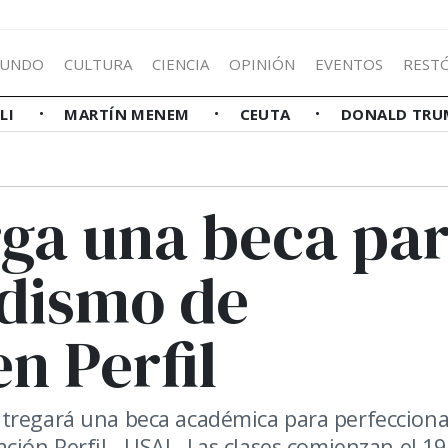
UNDO
CULTURA
CIENCIA
OPINIÓN
EVENTOS
REST
LLI
MARTÍN MENEM
CEUTA
DONALD TRU
ga una beca pa
odismo de
n Perfil
ntregará una beca académica para perfecciona
ción Perfil - USAL. Las clases comienzan el 19