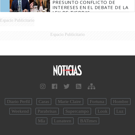
PRESUNTO CONFLICTO DE
INTERESES EN EL DEBATE DE LA
LEY DE TIERRAS
Espacio Publicitario
Espacio Publicitario
Diario Perfil
Caras
Marie Claire
Fortuna
Hombre
Weekend
Parabrisas
Supercampo
Look
Luz
Mía
Lunateen
BATimes