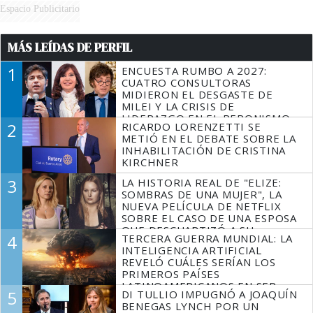
Espacio Publicitario
MÁS LEÍDAS DE PERFIL
1
ENCUESTA RUMBO A 2027:
CUATRO CONSULTORAS
MIDIERON EL DESGASTE DE
MILEI Y LA CRISIS DE
LIDERAZGO EN EL PERONISMO
2
RICARDO LORENZETTI SE
METIÓ EN EL DEBATE SOBRE LA
INHABILITACIÓN DE CRISTINA
KIRCHNER
3
LA HISTORIA REAL DE "ELIZE:
SOMBRAS DE UNA MUJER", LA
NUEVA PELÍCULA DE NETFLIX
SOBRE EL CASO DE UNA ESPOSA
QUE DESCUARTIZÓ A SU
4
TERCERA GUERRA MUNDIAL: LA
MARIDO
INTELIGENCIA ARTIFICIAL
REVELÓ CUÁLES SERÍAN LOS
PRIMEROS PAÍSES
LATINOAMERICANOS EN SER
5
DI TULLIO IMPUGNÓ A JOAQUÍN
DERROTADOS
BENEGAS LYNCH POR UN