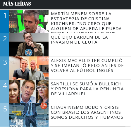
MÁS LEÍDAS
1
MARTÍN MENEM SOBRE LA
ESTRATEGIA DE CRISTINA
KIRCHNER: "NO CREO QUE
ALGUIEN DE AFUERA LE PUEDA
DECIR A LA JUSTICIA LO QUE
2
QUÉ DIJO BARDEM DE LA
TIENE QUE HACER"
INVASIÓN DE CEUTA
3
ALEXIS MAC ALLISTER CUMPLIÓ
Y SE IMPLANTÓ PELO ANTES DE
VOLVER AL FÚTBOL INGLÉS
4
SANTILLI SE SUMÓ A BULLRICH
Y PRESIONA PARA LA RENUNCIA
DE VILLARRUEL
5
CHAUVINISMO BOBO Y CRISIS
CON BRASIL: LOS ARGENTINOS
SOMOS DERECHOS Y HUMANOS