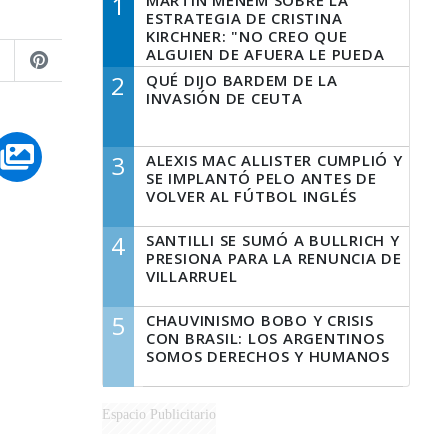
1
MARTÍN MENEM SOBRE LA
ESTRATEGIA DE CRISTINA
KIRCHNER: "NO CREO QUE
ALGUIEN DE AFUERA LE PUEDA
DECIR A LA JUSTICIA LO QUE
2
QUÉ DIJO BARDEM DE LA
TIENE QUE HACER"
INVASIÓN DE CEUTA
3
ALEXIS MAC ALLISTER CUMPLIÓ Y
SE IMPLANTÓ PELO ANTES DE
VOLVER AL FÚTBOL INGLÉS
4
SANTILLI SE SUMÓ A BULLRICH Y
PRESIONA PARA LA RENUNCIA DE
VILLARRUEL
5
CHAUVINISMO BOBO Y CRISIS
CON BRASIL: LOS ARGENTINOS
SOMOS DERECHOS Y HUMANOS
Espacio Publicitario