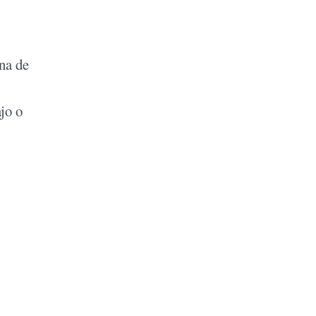
na de
jo o