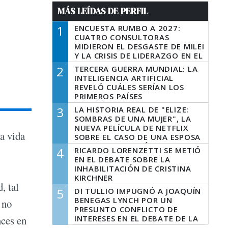
MÁS LEÍDAS DE PERFIL
1
ENCUESTA RUMBO A 2027:
CUATRO CONSULTORAS
MIDIERON EL DESGASTE DE MILEI
Y LA CRISIS DE LIDERAZGO EN EL
PERONISMO
2
TERCERA GUERRA MUNDIAL: LA
INTELIGENCIA ARTIFICIAL
REVELÓ CUÁLES SERÍAN LOS
PRIMEROS PAÍSES
LATINOAMERICANOS EN SER
3
LA HISTORIA REAL DE "ELIZE:
DERROTADOS
SOMBRAS DE UNA MUJER", LA
NUEVA PELÍCULA DE NETFLIX
a vida
SOBRE EL CASO DE UNA ESPOSA
QUE DESCUARTIZÓ A SU
4
RICARDO LORENZETTI SE METIÓ
MARIDO
EN EL DEBATE SOBRE LA
INHABILITACIÓN DE CRISTINA
KIRCHNER
, tal
5
DI TULLIO IMPUGNÓ A JOAQUÍN
BENEGAS LYNCH POR UN
 no
PRESUNTO CONFLICTO DE
INTERESES EN EL DEBATE DE LA
nces en
LEY DE TIERRAS