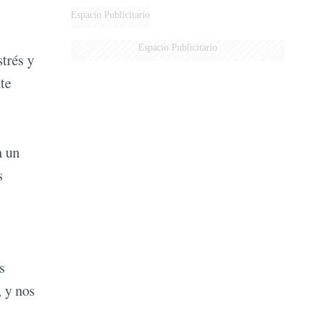
Espacio Publicitario
Espacio Publicitario
trés y
te
a un
s
s
, y nos