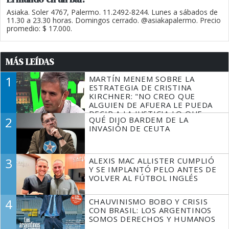
Asiaka. Soler 4767, Palermo. 11.2492-8244. Lunes a sábados de
11.30 a 23.30 horas. Domingos cerrado. @asiakapalermo. Precio
promedio: $ 17.000.
MÁS LEÍDAS
1
MARTÍN MENEM SOBRE LA
ESTRATEGIA DE CRISTINA
KIRCHNER: "NO CREO QUE
ALGUIEN DE AFUERA LE PUEDA
DECIR A LA JUSTICIA LO QUE
2
QUÉ DIJO BARDEM DE LA
TIENE QUE HACER"
INVASIÓN DE CEUTA
3
ALEXIS MAC ALLISTER CUMPLIÓ
Y SE IMPLANTÓ PELO ANTES DE
VOLVER AL FÚTBOL INGLÉS
4
CHAUVINISMO BOBO Y CRISIS
CON BRASIL: LOS ARGENTINOS
SOMOS DERECHOS Y HUMANOS