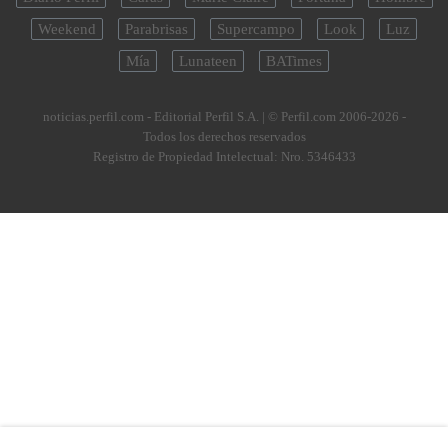
Weekend
Parabrisas
Supercampo
Look
Luz
Mía
Lunateen
BATimes
noticias.perfil.com - Editorial Perfil S.A.
| © Perfil.com 2006-2026 -
Todos los derechos reservados
Registro de Propiedad Intelectual: Nro. 5346433