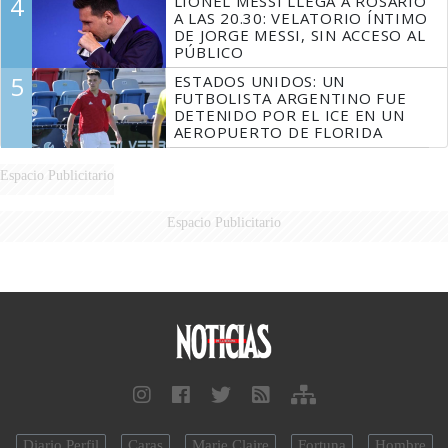
4
LIONEL MESSI LLEGA A ROSARIO
A LAS 20.30: VELATORIO ÍNTIMO
DE JORGE MESSI, SIN ACCESO AL
PÚBLICO
5
ESTADOS UNIDOS: UN
FUTBOLISTA ARGENTINO FUE
DETENIDO POR EL ICE EN UN
AEROPUERTO DE FLORIDA
Espacio Publicitario
Espacio Publicitario
Diario Perfil
Caras
Marie Claire
Fortuna
Hombre