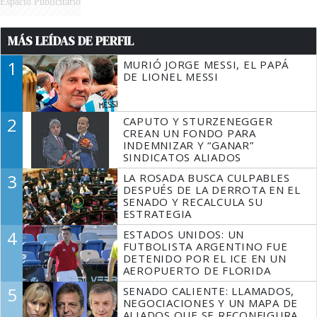
Espacio Publicitario
MÁS LEÍDAS DE PERFIL
1
MURIÓ JORGE MESSI, EL PAPÁ
DE LIONEL MESSI
2
CAPUTO Y STURZENEGGER
CREAN UN FONDO PARA
INDEMNIZAR Y “GANAR”
SINDICATOS ALIADOS
3
LA ROSADA BUSCA CULPABLES
DESPUÉS DE LA DERROTA EN EL
SENADO Y RECALCULA SU
ESTRATEGIA
4
ESTADOS UNIDOS: UN
FUTBOLISTA ARGENTINO FUE
DETENIDO POR EL ICE EN UN
AEROPUERTO DE FLORIDA
5
SENADO CALIENTE: LLAMADOS,
NEGOCIACIONES Y UN MAPA DE
ALIADOS QUE SE RECONFIGURA