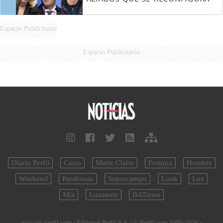
Espacio Publicitario
Espacio Publicitario
Diario Perfil
Caras
Marie Claire
Fortuna
Hombre
Weekend
Parabrisas
Supercampo
Look
Luz
Mía
Lunateen
BATimes
noticias.perfil.com - Editorial Perfil S.A.
| © Perfil.com 2006-2026 -