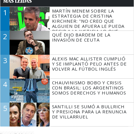
MÁS LEÍDAS
1
MARTÍN MENEM SOBRE LA
ESTRATEGIA DE CRISTINA
KIRCHNER: "NO CREO QUE
ALGUIEN DE AFUERA LE PUEDA
DECIR A LA JUSTICIA LO QUE
2
QUÉ DIJO BARDEM DE LA
TIENE QUE HACER"
INVASIÓN DE CEUTA
3
ALEXIS MAC ALLISTER CUMPLIÓ
Y SE IMPLANTÓ PELO ANTES DE
VOLVER AL FÚTBOL INGLÉS
4
CHAUVINISMO BOBO Y CRISIS
CON BRASIL: LOS ARGENTINOS
SOMOS DERECHOS Y HUMANOS
5
SANTILLI SE SUMÓ A BULLRICH
Y PRESIONA PARA LA RENUNCIA
DE VILLARRUEL