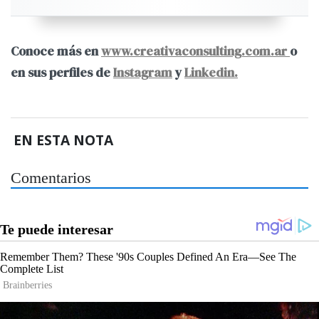
Conoce más en
www.creativaconsulting.com.ar
o
en sus perfiles de
Instagram
y
Linkedin.
EN ESTA NOTA
Comentarios