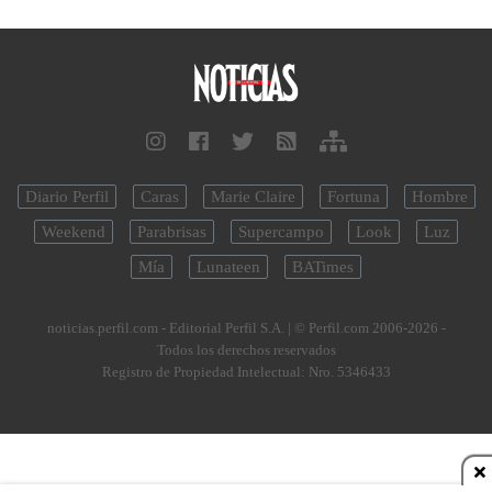
Diario Perfil
Caras
Marie Claire
Fortuna
Hombre
Weekend
Parabrisas
Supercampo
Look
Luz
Mía
Lunateen
BATimes
noticias.perfil.com - Editorial Perfil S.A.
| © Perfil.com 2006-2026 -
Todos los derechos reservados
Registro de Propiedad Intelectual: Nro. 5346433