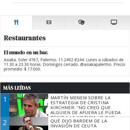
Restaurantes
El mundo en un bar.
Asiaka. Soler 4767, Palermo. 11.2492-8244. Lunes a sábados de
11.30 a 23.30 horas. Domingos cerrado. @asiakapalermo. Precio
promedio: $ 17.000.
MÁS LEÍDAS
1
MARTÍN MENEM SOBRE LA
ESTRATEGIA DE CRISTINA
KIRCHNER: "NO CREO QUE
ALGUIEN DE AFUERA LE PUEDA
DECIR A LA JUSTICIA LO QUE
2
QUÉ DIJO BARDEM DE LA
TIENE QUE HACER"
INVASIÓN DE CEUTA