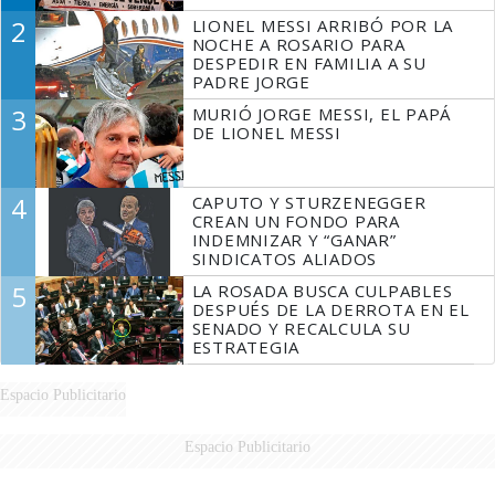
2
LIONEL MESSI ARRIBÓ POR LA
NOCHE A ROSARIO PARA
DESPEDIR EN FAMILIA A SU
PADRE JORGE
3
MURIÓ JORGE MESSI, EL PAPÁ
DE LIONEL MESSI
4
CAPUTO Y STURZENEGGER
CREAN UN FONDO PARA
INDEMNIZAR Y “GANAR”
SINDICATOS ALIADOS
5
LA ROSADA BUSCA CULPABLES
DESPUÉS DE LA DERROTA EN EL
SENADO Y RECALCULA SU
ESTRATEGIA
Espacio Publicitario
Espacio Publicitario