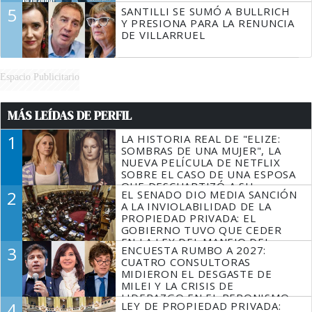
5
SANTILLI SE SUMÓ A BULLRICH
Y PRESIONA PARA LA RENUNCIA
DE VILLARRUEL
Espacio Publicitario
MÁS LEÍDAS DE PERFIL
1
LA HISTORIA REAL DE "ELIZE:
SOMBRAS DE UNA MUJER", LA
NUEVA PELÍCULA DE NETFLIX
SOBRE EL CASO DE UNA ESPOSA
QUE DESCUARTIZÓ A SU
2
EL SENADO DIO MEDIA SANCIÓN
MARIDO
A LA INVIOLABILIDAD DE LA
PROPIEDAD PRIVADA: EL
GOBIERNO TUVO QUE CEDER
EN LA LEY DEL MANEJO DEL
3
ENCUESTA RUMBO A 2027:
FUEGO
CUATRO CONSULTORAS
MIDIERON EL DESGASTE DE
MILEI Y LA CRISIS DE
LIDERAZGO EN EL PERONISMO
4
LEY DE PROPIEDAD PRIVADA: