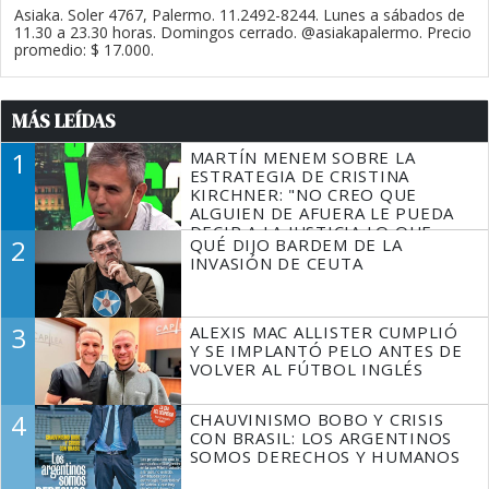
Asiaka. Soler 4767, Palermo. 11.2492-8244. Lunes a sábados de
11.30 a 23.30 horas. Domingos cerrado. @asiakapalermo. Precio
promedio: $ 17.000.
MÁS LEÍDAS
1
MARTÍN MENEM SOBRE LA
ESTRATEGIA DE CRISTINA
KIRCHNER: "NO CREO QUE
ALGUIEN DE AFUERA LE PUEDA
DECIR A LA JUSTICIA LO QUE
2
QUÉ DIJO BARDEM DE LA
TIENE QUE HACER"
INVASIÓN DE CEUTA
3
ALEXIS MAC ALLISTER CUMPLIÓ
Y SE IMPLANTÓ PELO ANTES DE
VOLVER AL FÚTBOL INGLÉS
4
CHAUVINISMO BOBO Y CRISIS
CON BRASIL: LOS ARGENTINOS
SOMOS DERECHOS Y HUMANOS