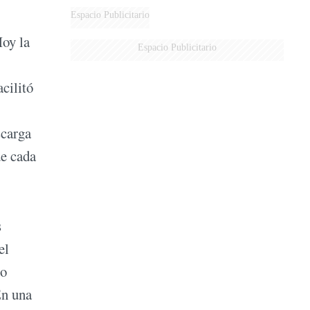
Espacio Publicitario
Hoy la
Espacio Publicitario
cilitó
scarga
de cada
s
el
lo
En una