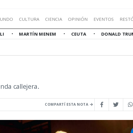
UNDO
CULTURA
CIENCIA
OPINIÓN
EVENTOS
REST
LLI
MARTÍN MENEM
CEUTA
DONALD TRU
nda callejera.
COMPARTÍ ESTA NOTA