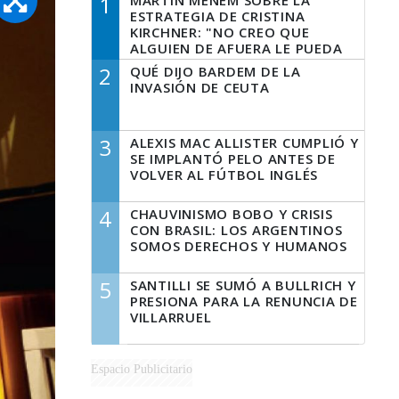
1
MARTÍN MENEM SOBRE LA
ESTRATEGIA DE CRISTINA
KIRCHNER: "NO CREO QUE
ALGUIEN DE AFUERA LE PUEDA
DECIR A LA JUSTICIA LO QUE
2
QUÉ DIJO BARDEM DE LA
TIENE QUE HACER"
INVASIÓN DE CEUTA
3
ALEXIS MAC ALLISTER CUMPLIÓ Y
SE IMPLANTÓ PELO ANTES DE
VOLVER AL FÚTBOL INGLÉS
4
CHAUVINISMO BOBO Y CRISIS
CON BRASIL: LOS ARGENTINOS
SOMOS DERECHOS Y HUMANOS
5
SANTILLI SE SUMÓ A BULLRICH Y
PRESIONA PARA LA RENUNCIA DE
VILLARRUEL
Espacio Publicitario