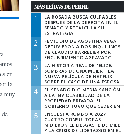
MÁS LEÍDAS DE PERFIL
1
LA ROSADA BUSCA CULPABLES
DESPUÉS DE LA DERROTA EN EL
SENADO Y RECALCULA SU
ESTRATEGIA
2
FEMICIDIO DE AGOSTINA VEGA:
DETUVIERON A DOS INQUILINOS
DE CLAUDIO BARRELIER POR
ra
ENCUBRIMIENTO AGRAVADO
bamos
3
LA HISTORIA REAL DE "ELIZE:
SOMBRAS DE UNA MUJER", LA
es en
NUEVA PELÍCULA DE NETFLIX
SOBRE EL CASO DE UNA ESPOSA
or la
QUE DESCUARTIZÓ A SU
4
EL SENADO DIO MEDIA SANCIÓN
MARIDO
Era muy
A LA INVIOLABILIDAD DE LA
PROPIEDAD PRIVADA: EL
GOBIERNO TUVO QUE CEDER EN
LA LEY DEL MANEJO DEL FUEGO
 de
5
ENCUESTA RUMBO A 2027:
CUATRO CONSULTORAS
MIDIERON EL DESGASTE DE MILEI
Y LA CRISIS DE LIDERAZGO EN EL
PERONISMO