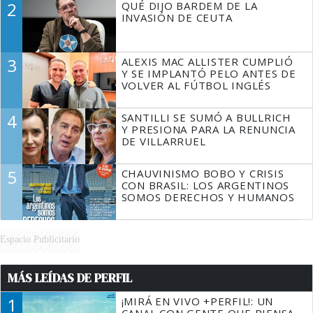
2
QUÉ DIJO BARDEM DE LA
TIENE QUE HACER"
INVASIÓN DE CEUTA
3
ALEXIS MAC ALLISTER CUMPLIÓ
Y SE IMPLANTÓ PELO ANTES DE
VOLVER AL FÚTBOL INGLÉS
4
SANTILLI SE SUMÓ A BULLRICH
Y PRESIONA PARA LA RENUNCIA
DE VILLARRUEL
5
CHAUVINISMO BOBO Y CRISIS
CON BRASIL: LOS ARGENTINOS
SOMOS DERECHOS Y HUMANOS
Espacio Publicitario
MÁS LEÍDAS DE PERFIL
1
¡MIRÁ EN VIVO +PERFIL!: UN