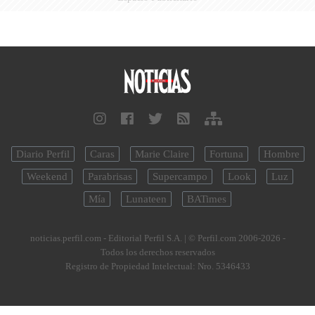
Diario Perfil
Caras
Marie Claire
Fortuna
Hombre
Weekend
Parabrisas
Supercampo
Look
Luz
Mía
Lunateen
BATimes
noticias.perfil.com - Editorial Perfil S.A.
| © Perfil.com 2006-2026 -
Todos los derechos reservados
Registro de Propiedad Intelectual: Nro. 5346433