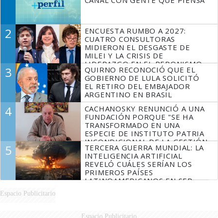
CANAL CON GENTE QUE PIENSA
2
ENCUESTA RUMBO A 2027:
CUATRO CONSULTORAS
MIDIERON EL DESGASTE DE
MILEI Y LA CRISIS DE
LIDERAZGO EN EL PERONISMO
3
QUIRNO RECONOCIÓ QUE EL
GOBIERNO DE LULA SOLICITÓ
EL RETIRO DEL EMBAJADOR
ARGENTINO EN BRASIL
4
CACHANOSKY RENUNCIÓ A UNA
FUNDACIÓN PORQUE "SE HA
TRANSFORMADO EN UNA
ESPECIE DE INSTITUTO PATRIA
INCONDICIONAL DE LA GESTIÓN
5
TERCERA GUERRA MUNDIAL: LA
DE MILEI"
INTELIGENCIA ARTIFICIAL
REVELÓ CUÁLES SERÍAN LOS
PRIMEROS PAÍSES
LATINOAMERICANOS EN SER
DERROTADOS
Espacio Publicitario
Espacio Publicitario