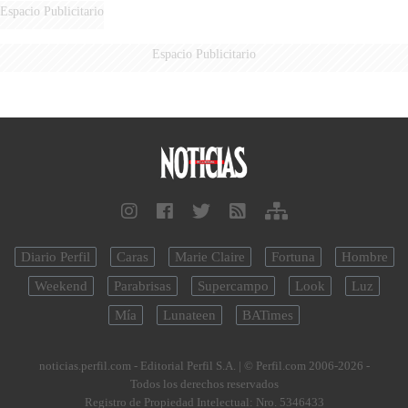
Espacio Publicitario
Espacio Publicitario
Diario Perfil
Caras
Marie Claire
Fortuna
Hombre
Weekend
Parabrisas
Supercampo
Look
Luz
Mía
Lunateen
BATimes
noticias.perfil.com - Editorial Perfil S.A.
| © Perfil.com 2006-2026 -
Todos los derechos reservados
Registro de Propiedad Intelectual: Nro. 5346433