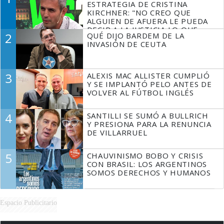
ESTRATEGIA DE CRISTINA
KIRCHNER: "NO CREO QUE
ALGUIEN DE AFUERA LE PUEDA
DECIR A LA JUSTICIA LO QUE
2
QUÉ DIJO BARDEM DE LA
TIENE QUE HACER"
INVASIÓN DE CEUTA
3
ALEXIS MAC ALLISTER CUMPLIÓ
Y SE IMPLANTÓ PELO ANTES DE
VOLVER AL FÚTBOL INGLÉS
4
SANTILLI SE SUMÓ A BULLRICH
Y PRESIONA PARA LA RENUNCIA
DE VILLARRUEL
5
CHAUVINISMO BOBO Y CRISIS
CON BRASIL: LOS ARGENTINOS
SOMOS DERECHOS Y HUMANOS
Espacio Publicitario