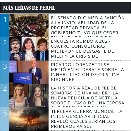
MÁS LEÍDAS DE PERFIL
1
EL SENADO DIO MEDIA SANCIÓN
A LA INVIOLABILIDAD DE LA
PROPIEDAD PRIVADA: EL
GOBIERNO TUVO QUE CEDER
EN LA LEY DEL MANEJO DEL
2
ENCUESTA RUMBO A 2027:
FUEGO
CUATRO CONSULTORAS
MIDIERON EL DESGASTE DE
MILEI Y LA CRISIS DE
LIDERAZGO EN EL PERONISMO
3
RICARDO LORENZETTI SE
METIÓ EN EL DEBATE SOBRE LA
INHABILITACIÓN DE CRISTINA
KIRCHNER
4
LA HISTORIA REAL DE "ELIZE:
SOMBRAS DE UNA MUJER", LA
NUEVA PELÍCULA DE NETFLIX
SOBRE EL CASO DE UNA ESPOSA
QUE DESCUARTIZÓ A SU
5
TERCERA GUERRA MUNDIAL: LA
MARIDO
INTELIGENCIA ARTIFICIAL
REVELÓ CUÁLES SERÍAN LOS
PRIMEROS PAÍSES