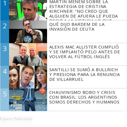
1
MARTÍN MENEM SOBRE LA
ESTRATEGIA DE CRISTINA
KIRCHNER: "NO CREO QUE
ALGUIEN DE AFUERA LE PUEDA
DECIR A LA JUSTICIA LO QUE
2
QUÉ DIJO BARDEM DE LA
TIENE QUE HACER"
INVASIÓN DE CEUTA
3
ALEXIS MAC ALLISTER CUMPLIÓ
Y SE IMPLANTÓ PELO ANTES DE
VOLVER AL FÚTBOL INGLÉS
4
SANTILLI SE SUMÓ A BULLRICH
Y PRESIONA PARA LA RENUNCIA
DE VILLARRUEL
5
CHAUVINISMO BOBO Y CRISIS
CON BRASIL: LOS ARGENTINOS
SOMOS DERECHOS Y HUMANOS
Espacio Publicitario