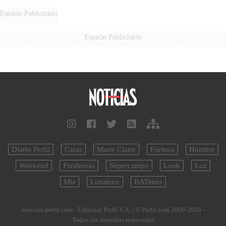
LATINOAMERICANOS EN SER
DERROTADOS
Espacio Publicitario
Espacio Publicitario
Diario Perfil
Caras
Marie Claire
Fortuna
Hombre
Weekend
Parabrisas
Supercampo
Look
Luz
Mía
Lunateen
BATimes
noticias.perfil.com - Editorial Perfil S.A.
| © Perfil.com 2006-2026 -
Todos los derechos reservados