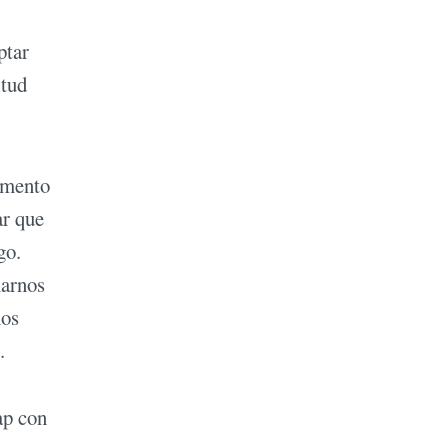
ptar
itud
imento
ar que
go.
marnos
nos
.
ap con