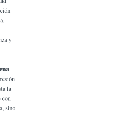
dad
ación
a,
nza y
uena
resión
ta la
e con
a, sino