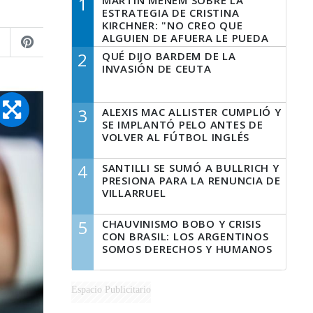
1
MARTÍN MENEM SOBRE LA
ESTRATEGIA DE CRISTINA
KIRCHNER: "NO CREO QUE
ALGUIEN DE AFUERA LE PUEDA
DECIR A LA JUSTICIA LO QUE
2
QUÉ DIJO BARDEM DE LA
TIENE QUE HACER"
INVASIÓN DE CEUTA
3
ALEXIS MAC ALLISTER CUMPLIÓ Y
SE IMPLANTÓ PELO ANTES DE
VOLVER AL FÚTBOL INGLÉS
4
SANTILLI SE SUMÓ A BULLRICH Y
PRESIONA PARA LA RENUNCIA DE
VILLARRUEL
5
CHAUVINISMO BOBO Y CRISIS
CON BRASIL: LOS ARGENTINOS
SOMOS DERECHOS Y HUMANOS
Espacio Publicitario