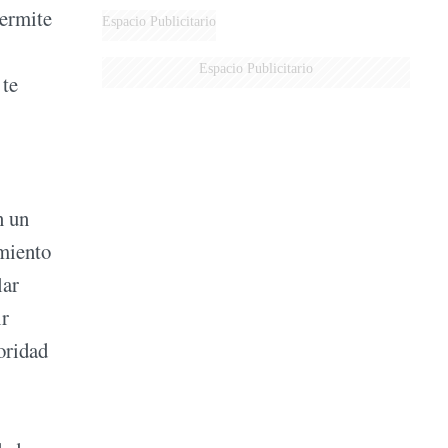
permite
Espacio Publicitario
Espacio Publicitario
 te
n un
imiento
lar
ir
oridad