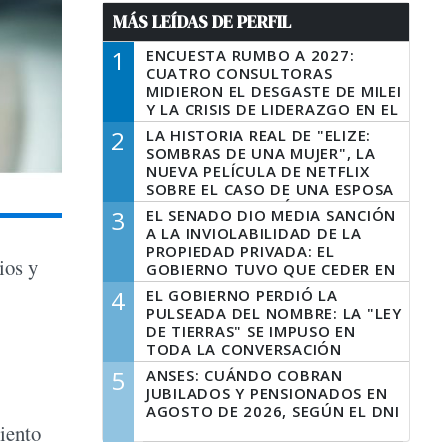
MÁS LEÍDAS DE PERFIL
1
ENCUESTA RUMBO A 2027:
CUATRO CONSULTORAS
MIDIERON EL DESGASTE DE MILEI
Y LA CRISIS DE LIDERAZGO EN EL
PERONISMO
2
LA HISTORIA REAL DE "ELIZE:
SOMBRAS DE UNA MUJER", LA
NUEVA PELÍCULA DE NETFLIX
SOBRE EL CASO DE UNA ESPOSA
QUE DESCUARTIZÓ A SU
3
EL SENADO DIO MEDIA SANCIÓN
MARIDO
A LA INVIOLABILIDAD DE LA
PROPIEDAD PRIVADA: EL
ios y
GOBIERNO TUVO QUE CEDER EN
LA LEY DEL MANEJO DEL FUEGO
4
EL GOBIERNO PERDIÓ LA
PULSEADA DEL NOMBRE: LA "LEY
DE TIERRAS" SE IMPUSO EN
TODA LA CONVERSACIÓN
DIGITAL
5
ANSES: CUÁNDO COBRAN
JUBILADOS Y PENSIONADOS EN
AGOSTO DE 2026, SEGÚN EL DNI
iento