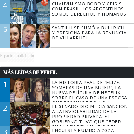
4
CHAUVINISMO BOBO Y CRISIS
CON BRASIL: LOS ARGENTINOS
SOMOS DERECHOS Y HUMANOS
5
SANTILLI SE SUMÓ A BULLRICH
Y PRESIONA PARA LA RENUNCIA
DE VILLARRUEL
Espacio Publicitario
MÁS LEÍDAS DE PERFIL
1
LA HISTORIA REAL DE "ELIZE:
SOMBRAS DE UNA MUJER", LA
NUEVA PELÍCULA DE NETFLIX
SOBRE EL CASO DE UNA ESPOSA
QUE DESCUARTIZÓ A SU
2
EL SENADO DIO MEDIA SANCIÓN
MARIDO
A LA INVIOLABILIDAD DE LA
PROPIEDAD PRIVADA: EL
GOBIERNO TUVO QUE CEDER
EN LA LEY DEL MANEJO DEL
3
ENCUESTA RUMBO A 2027:
FUEGO