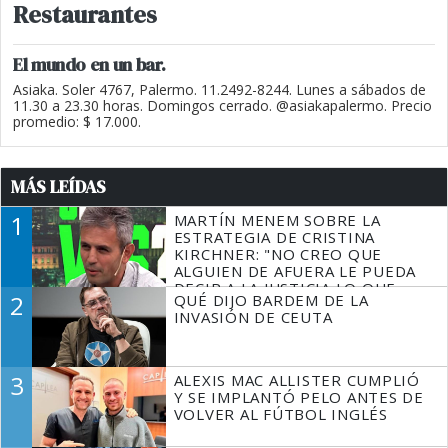
Restaurantes
El mundo en un bar.
Asiaka. Soler 4767, Palermo. 11.2492-8244. Lunes a sábados de
11.30 a 23.30 horas. Domingos cerrado. @asiakapalermo. Precio
promedio: $ 17.000.
MÁS LEÍDAS
1
MARTÍN MENEM SOBRE LA
ESTRATEGIA DE CRISTINA
KIRCHNER: "NO CREO QUE
ALGUIEN DE AFUERA LE PUEDA
DECIR A LA JUSTICIA LO QUE
2
QUÉ DIJO BARDEM DE LA
TIENE QUE HACER"
INVASIÓN DE CEUTA
3
ALEXIS MAC ALLISTER CUMPLIÓ
Y SE IMPLANTÓ PELO ANTES DE
VOLVER AL FÚTBOL INGLÉS