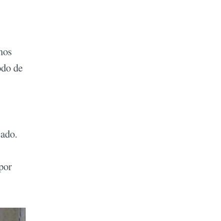
mos
odo de
cado.
por