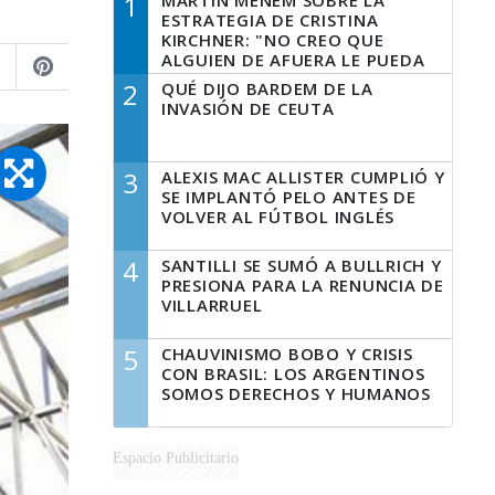
1
MARTÍN MENEM SOBRE LA
ESTRATEGIA DE CRISTINA
KIRCHNER: "NO CREO QUE
ALGUIEN DE AFUERA LE PUEDA
DECIR A LA JUSTICIA LO QUE
2
QUÉ DIJO BARDEM DE LA
TIENE QUE HACER"
INVASIÓN DE CEUTA
3
ALEXIS MAC ALLISTER CUMPLIÓ Y
SE IMPLANTÓ PELO ANTES DE
VOLVER AL FÚTBOL INGLÉS
4
SANTILLI SE SUMÓ A BULLRICH Y
PRESIONA PARA LA RENUNCIA DE
VILLARRUEL
5
CHAUVINISMO BOBO Y CRISIS
CON BRASIL: LOS ARGENTINOS
SOMOS DERECHOS Y HUMANOS
Espacio Publicitario