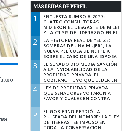
MÁS LEÍDAS DE PERFIL
1
ENCUESTA RUMBO A 2027:
CUATRO CONSULTORAS
MIDIERON EL DESGASTE DE MILEI
Y LA CRISIS DE LIDERAZGO EN EL
PERONISMO
2
LA HISTORIA REAL DE "ELIZE:
SOMBRAS DE UNA MUJER", LA
NUEVA PELÍCULA DE NETFLIX
SOBRE EL CASO DE UNA ESPOSA
QUE DESCUARTIZÓ A SU
3
EL SENADO DIO MEDIA SANCIÓN
MARIDO
A LA INVIOLABILIDAD DE LA
PROPIEDAD PRIVADA: EL
futuro
GOBIERNO TUVO QUE CEDER EN
LA LEY DEL MANEJO DEL FUEGO
4
LEY DE PROPIEDAD PRIVADA:
QUÉ SENADORES VOTARON A
FAVOR Y CUÁLES EN CONTRA
5
EL GOBIERNO PERDIÓ LA
PULSEADA DEL NOMBRE: LA "LEY
res
,
DE TIERRAS" SE IMPUSO EN
TODA LA CONVERSACIÓN
DIGITAL