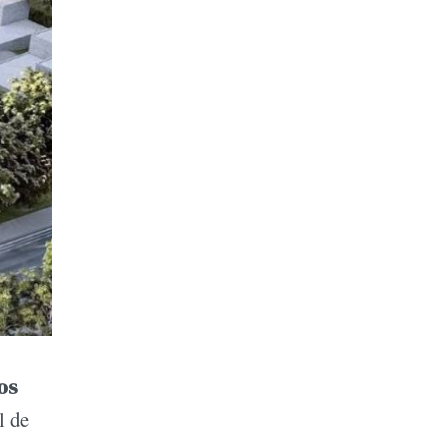
os
l de