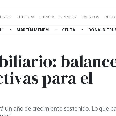
UNDO
CULTURA
CIENCIA
OPINIÓN
EVENTOS
REST
LLI
MARTÍN MENEM
CEUTA
DONALD TRU
iliario: balanc
tivas para el
rá un año de crecimiento sostenido. Lo que p
endrá.