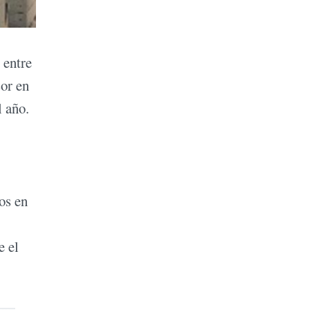
 entre
sor en
l año.
os en
e el