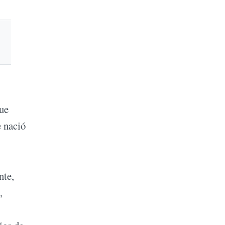
que
e nació
nte,
,