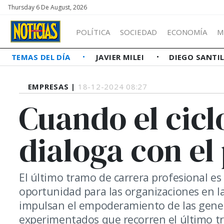
Thursday 6 De August, 2026
POLÍTICA
SOCIEDAD
ECONOMÍA
M
TEMAS DEL DÍA
JAVIER MILEI
DIEGO SANTI
EMPRESAS |
18-12-2024 08:27
Cuando el cicl
dialoga con el
El último tramo de carrera profesional e
oportunidad para las organizaciones en la
impulsan el empoderamiento de las gene
experimentados que recorren el último t