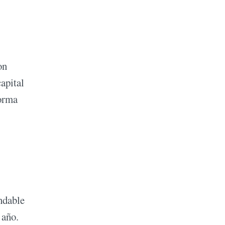
on
capital
forma
ndable
 año.