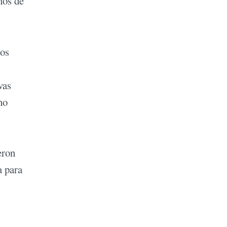
ños de
mos
vas
no
eron
a para