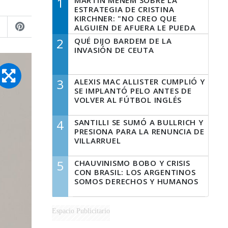
1
MARTÍN MENEM SOBRE LA
ESTRATEGIA DE CRISTINA
KIRCHNER: "NO CREO QUE
ALGUIEN DE AFUERA LE PUEDA
DECIR A LA JUSTICIA LO QUE
2
QUÉ DIJO BARDEM DE LA
TIENE QUE HACER"
INVASIÓN DE CEUTA
3
ALEXIS MAC ALLISTER CUMPLIÓ Y
SE IMPLANTÓ PELO ANTES DE
VOLVER AL FÚTBOL INGLÉS
4
SANTILLI SE SUMÓ A BULLRICH Y
PRESIONA PARA LA RENUNCIA DE
VILLARRUEL
5
CHAUVINISMO BOBO Y CRISIS
CON BRASIL: LOS ARGENTINOS
SOMOS DERECHOS Y HUMANOS
Espacio Publicitario