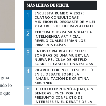
MÁS LEÍDAS DE PERFIL
1
ENCUESTA RUMBO A 2027:
CUATRO CONSULTORAS
MIDIERON EL DESGASTE DE MILEI
Y LA CRISIS DE LIDERAZGO EN EL
PERONISMO
2
TERCERA GUERRA MUNDIAL: LA
INTELIGENCIA ARTIFICIAL
REVELÓ CUÁLES SERÍAN LOS
PRIMEROS PAÍSES
LATINOAMERICANOS EN SER
3
LA HISTORIA REAL DE "ELIZE:
DERROTADOS
SOMBRAS DE UNA MUJER", LA
NUEVA PELÍCULA DE NETFLIX
SOBRE EL CASO DE UNA ESPOSA
QUE DESCUARTIZÓ A SU
4
RICARDO LORENZETTI SE METIÓ
MARIDO
EN EL DEBATE SOBRE LA
digma
INHABILITACIÓN DE CRISTINA
KIRCHNER
ando lo
5
DI TULLIO IMPUGNÓ A JOAQUÍN
do que
BENEGAS LYNCH POR UN
PRESUNTO CONFLICTO DE
INTERESES EN EL DEBATE DE LA
LEY DE TIERRAS