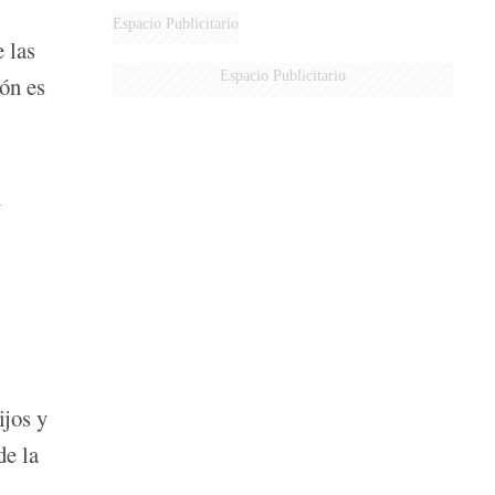
Espacio Publicitario
 las
Espacio Publicitario
ión es
n
ijos y
de la