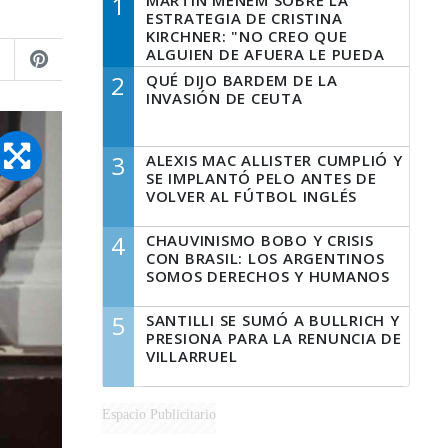
1
MARTÍN MENEM SOBRE LA
ESTRATEGIA DE CRISTINA
KIRCHNER: "NO CREO QUE
ALGUIEN DE AFUERA LE PUEDA
DECIR A LA JUSTICIA LO QUE
2
QUÉ DIJO BARDEM DE LA
TIENE QUE HACER"
INVASIÓN DE CEUTA
3
ALEXIS MAC ALLISTER CUMPLIÓ Y
SE IMPLANTÓ PELO ANTES DE
VOLVER AL FÚTBOL INGLÉS
4
CHAUVINISMO BOBO Y CRISIS
CON BRASIL: LOS ARGENTINOS
SOMOS DERECHOS Y HUMANOS
5
SANTILLI SE SUMÓ A BULLRICH Y
PRESIONA PARA LA RENUNCIA DE
VILLARRUEL
Espacio Publicitario