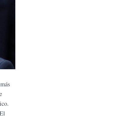
o más
e
ico.
El