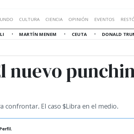
UNDO
CULTURA
CIENCIA
OPINIÓN
EVENTOS
REST
LLI
MARTÍN MENEM
CEUTA
DONALD TRU
 El nuevo punchi
a confrontar. El caso $Libra en el medio.
erfil.