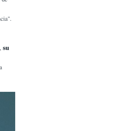
cia".
,
su
a