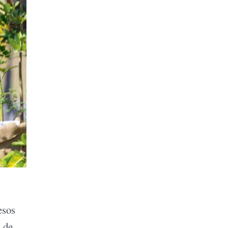
esos
s de