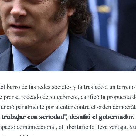
 del barro de las redes sociales y la trasladó a un terren
e prensa rodeado de su gabinete, calificó la propuesta d
nunció penalmente por atentar contra el orden democrát
a trabajar con seriedad", desafió el gobernador.
pacto comunicacional, el libertario le lleva ventaja. Su