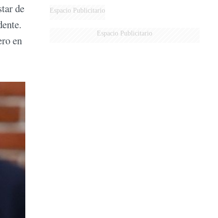
star de
AÉREA
Espacio Publicitario
dente.
Espacio Publicitario
ero en