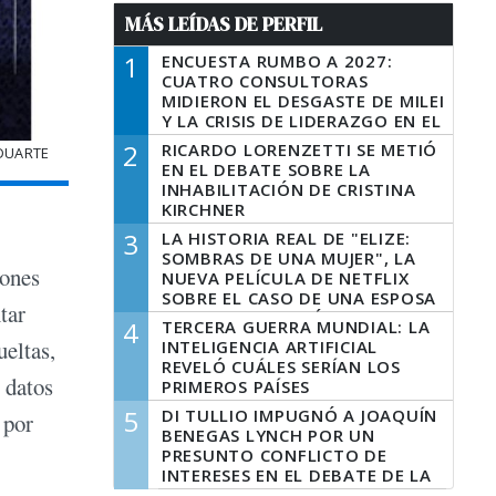
MÁS LEÍDAS DE PERFIL
1
ENCUESTA RUMBO A 2027:
CUATRO CONSULTORAS
MIDIERON EL DESGASTE DE MILEI
Y LA CRISIS DE LIDERAZGO EN EL
PERONISMO
2
RICARDO LORENZETTI SE METIÓ
 DUARTE
EN EL DEBATE SOBRE LA
INHABILITACIÓN DE CRISTINA
KIRCHNER
3
LA HISTORIA REAL DE "ELIZE:
SOMBRAS DE UNA MUJER", LA
iones
NUEVA PELÍCULA DE NETFLIX
SOBRE EL CASO DE UNA ESPOSA
tar
QUE DESCUARTIZÓ A SU
4
TERCERA GUERRA MUNDIAL: LA
MARIDO
ueltas,
INTELIGENCIA ARTIFICIAL
REVELÓ CUÁLES SERÍAN LOS
 datos
PRIMEROS PAÍSES
LATINOAMERICANOS EN SER
5
DI TULLIO IMPUGNÓ A JOAQUÍN
 por
DERROTADOS
BENEGAS LYNCH POR UN
PRESUNTO CONFLICTO DE
INTERESES EN EL DEBATE DE LA
LEY DE TIERRAS