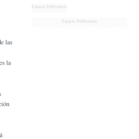
Espacio Publicitario
Espacio Publicitario
e las
e
es la
s
ción
á