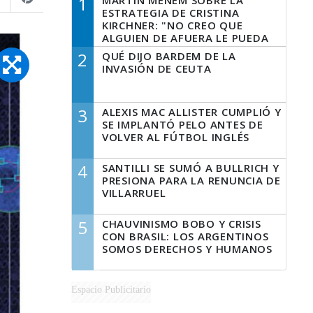
1
MARTÍN MENEM SOBRE LA
ESTRATEGIA DE CRISTINA
KIRCHNER: "NO CREO QUE
ALGUIEN DE AFUERA LE PUEDA
DECIR A LA JUSTICIA LO QUE
2
QUÉ DIJO BARDEM DE LA
TIENE QUE HACER"
INVASIÓN DE CEUTA
3
ALEXIS MAC ALLISTER CUMPLIÓ Y
SE IMPLANTÓ PELO ANTES DE
VOLVER AL FÚTBOL INGLÉS
4
SANTILLI SE SUMÓ A BULLRICH Y
PRESIONA PARA LA RENUNCIA DE
VILLARRUEL
5
CHAUVINISMO BOBO Y CRISIS
CON BRASIL: LOS ARGENTINOS
SOMOS DERECHOS Y HUMANOS
Espacio Publicitario