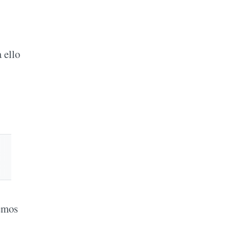
 ello
emos