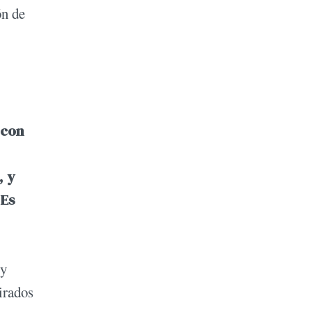
ón de
 con
, y
 Es
 y
irados