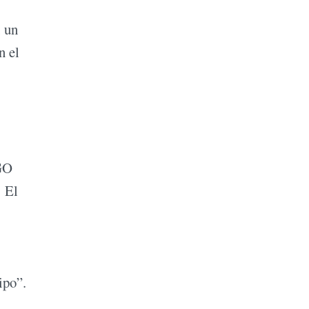
, un
n el
EGO
. El
ipo”.