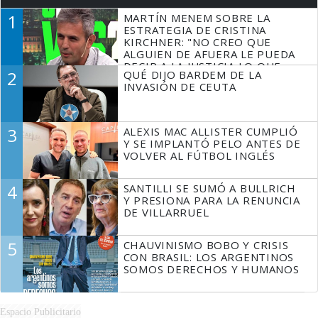
1
MARTÍN MENEM SOBRE LA
ESTRATEGIA DE CRISTINA
KIRCHNER: "NO CREO QUE
ALGUIEN DE AFUERA LE PUEDA
DECIR A LA JUSTICIA LO QUE
2
QUÉ DIJO BARDEM DE LA
TIENE QUE HACER"
INVASIÓN DE CEUTA
3
ALEXIS MAC ALLISTER CUMPLIÓ
Y SE IMPLANTÓ PELO ANTES DE
VOLVER AL FÚTBOL INGLÉS
4
SANTILLI SE SUMÓ A BULLRICH
Y PRESIONA PARA LA RENUNCIA
DE VILLARRUEL
5
CHAUVINISMO BOBO Y CRISIS
CON BRASIL: LOS ARGENTINOS
SOMOS DERECHOS Y HUMANOS
Espacio Publicitario