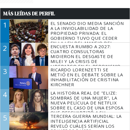
MÁS LEÍDAS DE PERFIL
1
EL SENADO DIO MEDIA SANCIÓN
A LA INVIOLABILIDAD DE LA
PROPIEDAD PRIVADA: EL
GOBIERNO TUVO QUE CEDER
EN LA LEY DEL MANEJO DEL
2
ENCUESTA RUMBO A 2027:
FUEGO
CUATRO CONSULTORAS
MIDIERON EL DESGASTE DE
MILEI Y LA CRISIS DE
LIDERAZGO EN EL PERONISMO
3
RICARDO LORENZETTI SE
METIÓ EN EL DEBATE SOBRE LA
INHABILITACIÓN DE CRISTINA
KIRCHNER
4
LA HISTORIA REAL DE "ELIZE:
SOMBRAS DE UNA MUJER", LA
NUEVA PELÍCULA DE NETFLIX
SOBRE EL CASO DE UNA ESPOSA
QUE DESCUARTIZÓ A SU
5
TERCERA GUERRA MUNDIAL: LA
MARIDO
INTELIGENCIA ARTIFICIAL
REVELÓ CUÁLES SERÍAN LOS