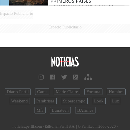
PRIMEROS PAÍSES
LATINOAMERICANOS EN SER
DERROTADOS
Espacio Publicitario
Espacio Publicitario
Diario Perfil
Caras
Marie Claire
Fortuna
Hombre
Weekend
Parabrisas
Supercampo
Look
Luz
Mía
Lunateen
BATimes
noticias.perfil.com - Editorial Perfil S.A.
| © Perfil.com 2006-2026 -