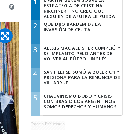
1
MARTÍN MENEM SOBRE LA
ESTRATEGIA DE CRISTINA
KIRCHNER: "NO CREO QUE
ALGUIEN DE AFUERA LE PUEDA
DECIR A LA JUSTICIA LO QUE
2
QUÉ DIJO BARDEM DE LA
TIENE QUE HACER"
INVASIÓN DE CEUTA
3
ALEXIS MAC ALLISTER CUMPLIÓ Y
SE IMPLANTÓ PELO ANTES DE
VOLVER AL FÚTBOL INGLÉS
4
SANTILLI SE SUMÓ A BULLRICH Y
PRESIONA PARA LA RENUNCIA DE
VILLARRUEL
5
CHAUVINISMO BOBO Y CRISIS
CON BRASIL: LOS ARGENTINOS
SOMOS DERECHOS Y HUMANOS
Espacio Publicitario