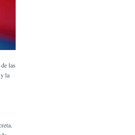
 de las
y la
creta.