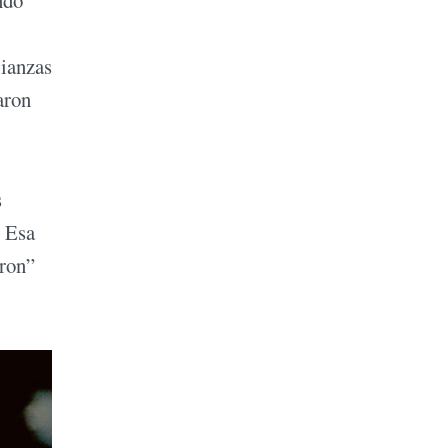
ndo
lianzas
aron
s
. Esa
aron”