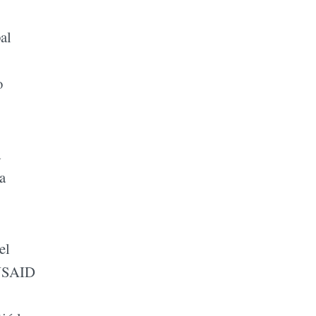
al
o
a
a
el
 USAID