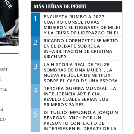
MÁS LEÍDAS DE PERFIL
1
ENCUESTA RUMBO A 2027:
CUATRO CONSULTORAS
MIDIERON EL DESGASTE DE MILEI
Y LA CRISIS DE LIDERAZGO EN EL
PERONISMO
2
RICARDO LORENZETTI SE METIÓ
EN EL DEBATE SOBRE LA
INHABILITACIÓN DE CRISTINA
KIRCHNER
3
LA HISTORIA REAL DE "ELIZE:
ashi
SOMBRAS DE UNA MUJER", LA
NUEVA PELÍCULA DE NETFLIX
e
SOBRE EL CASO DE UNA ESPOSA
QUE DESCUARTIZÓ A SU
rra.
4
TERCERA GUERRA MUNDIAL: LA
MARIDO
INTELIGENCIA ARTIFICIAL
REVELÓ CUÁLES SERÍAN LOS
PRIMEROS PAÍSES
la
LATINOAMERICANOS EN SER
5
DI TULLIO IMPUGNÓ A JOAQUÍN
DERROTADOS
ado
BENEGAS LYNCH POR UN
PRESUNTO CONFLICTO DE
INTERESES EN EL DEBATE DE LA
LEY DE TIERRAS