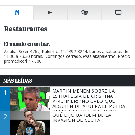
Restaurantes
El mundo en un bar.
Asiaka. Soler 4767, Palermo. 11.2492-8244. Lunes a sábados de
11.30 a 23.30 horas. Domingos cerrado. @asiakapalermo. Precio
promedio: $ 17.000.
MÁS LEÍDAS
1
MARTÍN MENEM SOBRE LA
ESTRATEGIA DE CRISTINA
KIRCHNER: "NO CREO QUE
ALGUIEN DE AFUERA LE PUEDA
DECIR A LA JUSTICIA LO QUE
2
QUÉ DIJO BARDEM DE LA
TIENE QUE HACER"
INVASIÓN DE CEUTA