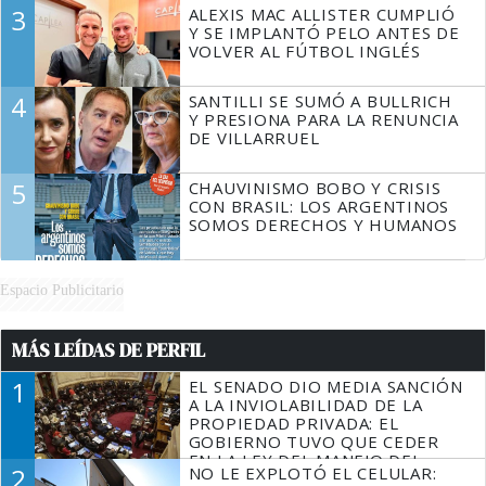
3
ALEXIS MAC ALLISTER CUMPLIÓ
Y SE IMPLANTÓ PELO ANTES DE
VOLVER AL FÚTBOL INGLÉS
4
SANTILLI SE SUMÓ A BULLRICH
Y PRESIONA PARA LA RENUNCIA
DE VILLARRUEL
5
CHAUVINISMO BOBO Y CRISIS
CON BRASIL: LOS ARGENTINOS
SOMOS DERECHOS Y HUMANOS
Espacio Publicitario
MÁS LEÍDAS DE PERFIL
1
EL SENADO DIO MEDIA SANCIÓN
A LA INVIOLABILIDAD DE LA
PROPIEDAD PRIVADA: EL
GOBIERNO TUVO QUE CEDER
EN LA LEY DEL MANEJO DEL
2
NO LE EXPLOTÓ EL CELULAR:
FUEGO