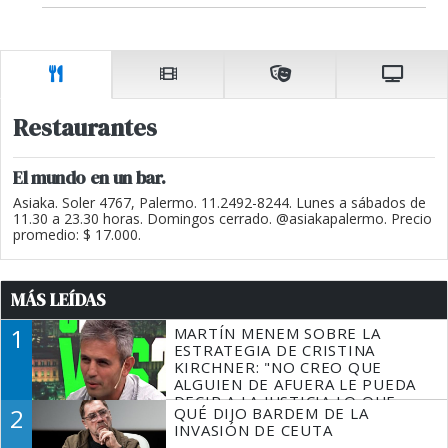
Restaurantes
El mundo en un bar.
Asiaka. Soler 4767, Palermo. 11.2492-8244. Lunes a sábados de
11.30 a 23.30 horas. Domingos cerrado. @asiakapalermo. Precio
promedio: $ 17.000.
MÁS LEÍDAS
1
MARTÍN MENEM SOBRE LA
ESTRATEGIA DE CRISTINA
KIRCHNER: "NO CREO QUE
ALGUIEN DE AFUERA LE PUEDA
DECIR A LA JUSTICIA LO QUE
2
QUÉ DIJO BARDEM DE LA
TIENE QUE HACER"
INVASIÓN DE CEUTA