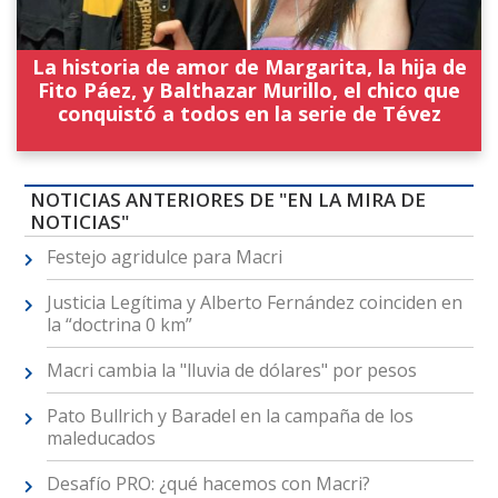
La historia de amor de Margarita, la hija de
Fito Páez, y Balthazar Murillo, el chico que
conquistó a todos en la serie de Tévez
NOTICIAS ANTERIORES DE "EN LA MIRA DE
NOTICIAS"
Festejo agridulce para Macri
Justicia Legítima y Alberto Fernández coinciden en
la “doctrina 0 km”
Macri cambia la "lluvia de dólares" por pesos
Pato Bullrich y Baradel en la campaña de los
maleducados
Desafío PRO: ¿qué hacemos con Macri?