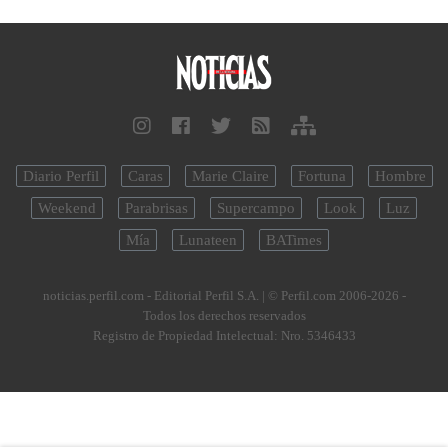
Diario Perfil
Caras
Marie Claire
Fortuna
Hombre
Weekend
Parabrisas
Supercampo
Look
Luz
Mía
Lunateen
BATimes
noticias.perfil.com - Editorial Perfil S.A.
| © Perfil.com 2006-2026 -
Todos los derechos reservados
Registro de Propiedad Intelectual: Nro. 5346433