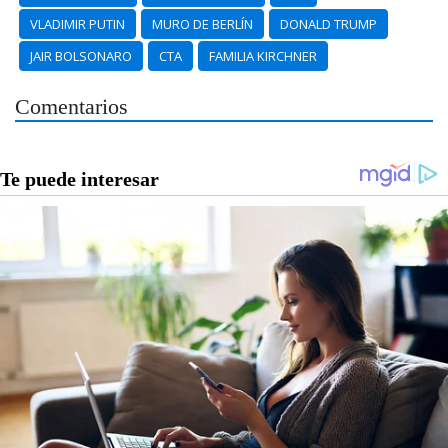
VLADIMIR PUTIN
MURO DE BERLÍN
DONALD TRUMP
JAIR BOLSONARO
CTA
FAMILIA KIRCHNER
Comentarios