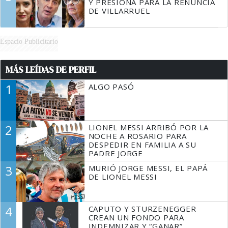
Y PRESIONA PARA LA RENUNCIA
DE VILLARRUEL
Espacio Publicitario
MÁS LEÍDAS DE PERFIL
1
ALGO PASÓ
2
LIONEL MESSI ARRIBÓ POR LA
NOCHE A ROSARIO PARA
DESPEDIR EN FAMILIA A SU
PADRE JORGE
3
MURIÓ JORGE MESSI, EL PAPÁ
DE LIONEL MESSI
4
CAPUTO Y STURZENEGGER
CREAN UN FONDO PARA
INDEMNIZAR Y “GANAR”