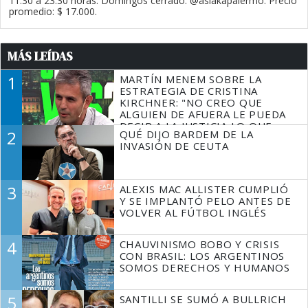
11.30 a 23.30 horas. Domingos cerrado. @asiakapalermo. Precio
promedio: $ 17.000.
MÁS LEÍDAS
1
MARTÍN MENEM SOBRE LA
ESTRATEGIA DE CRISTINA
KIRCHNER: "NO CREO QUE
ALGUIEN DE AFUERA LE PUEDA
DECIR A LA JUSTICIA LO QUE
2
QUÉ DIJO BARDEM DE LA
TIENE QUE HACER"
INVASIÓN DE CEUTA
3
ALEXIS MAC ALLISTER CUMPLIÓ
Y SE IMPLANTÓ PELO ANTES DE
VOLVER AL FÚTBOL INGLÉS
4
CHAUVINISMO BOBO Y CRISIS
CON BRASIL: LOS ARGENTINOS
SOMOS DERECHOS Y HUMANOS
5
SANTILLI SE SUMÓ A BULLRICH