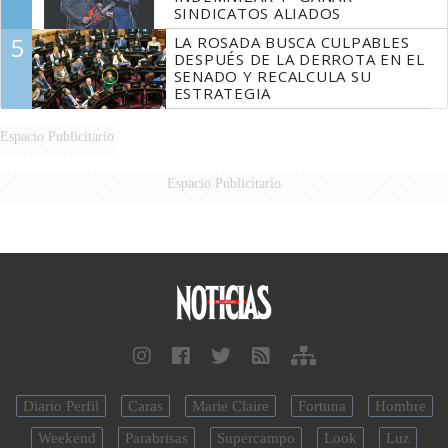
SINDICATOS ALIADOS
5
LA ROSADA BUSCA CULPABLES
DESPUÉS DE LA DERROTA EN EL
SENADO Y RECALCULA SU
ESTRATEGIA
Espacio Publicitario
Espacio Publicitario
Diario Perfil
Caras
Marie Claire
Fortuna
Hombre
Weekend
Parabrisas
Supercampo
Look
Luz