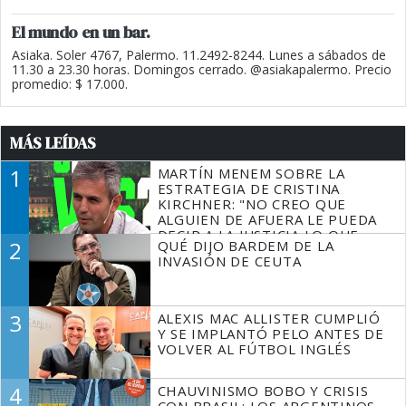
El mundo en un bar.
Asiaka. Soler 4767, Palermo. 11.2492-8244. Lunes a sábados de
11.30 a 23.30 horas. Domingos cerrado. @asiakapalermo. Precio
promedio: $ 17.000.
MÁS LEÍDAS
1
MARTÍN MENEM SOBRE LA
ESTRATEGIA DE CRISTINA
KIRCHNER: "NO CREO QUE
ALGUIEN DE AFUERA LE PUEDA
DECIR A LA JUSTICIA LO QUE
2
QUÉ DIJO BARDEM DE LA
TIENE QUE HACER"
INVASIÓN DE CEUTA
3
ALEXIS MAC ALLISTER CUMPLIÓ
Y SE IMPLANTÓ PELO ANTES DE
VOLVER AL FÚTBOL INGLÉS
4
CHAUVINISMO BOBO Y CRISIS
CON BRASIL: LOS ARGENTINOS