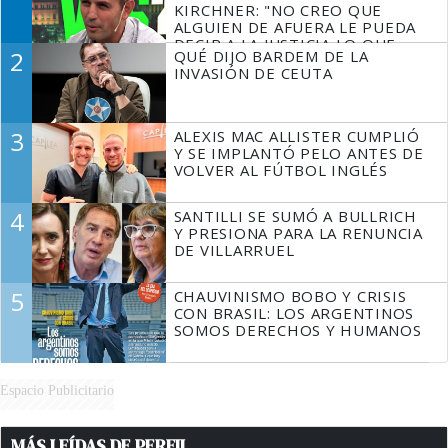
KIRCHNER: "NO CREO QUE
ALGUIEN DE AFUERA LE PUEDA
DECIR A LA JUSTICIA LO QUE
2
QUÉ DIJO BARDEM DE LA
TIENE QUE HACER"
INVASIÓN DE CEUTA
3
ALEXIS MAC ALLISTER CUMPLIÓ
Y SE IMPLANTÓ PELO ANTES DE
VOLVER AL FÚTBOL INGLÉS
4
SANTILLI SE SUMÓ A BULLRICH
Y PRESIONA PARA LA RENUNCIA
DE VILLARRUEL
5
CHAUVINISMO BOBO Y CRISIS
CON BRASIL: LOS ARGENTINOS
SOMOS DERECHOS Y HUMANOS
Espacio Publicitario
MÁS LEÍDAS DE PERFIL