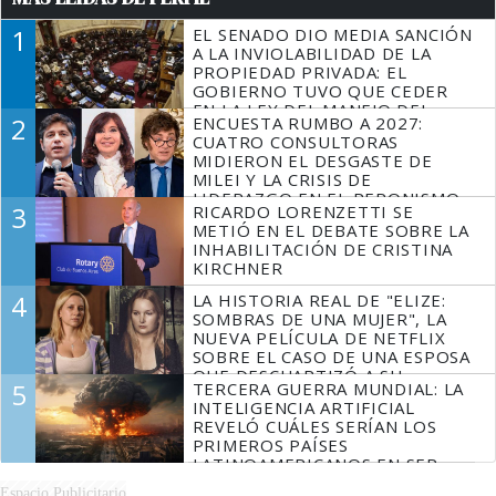
1
EL SENADO DIO MEDIA SANCIÓN
A LA INVIOLABILIDAD DE LA
PROPIEDAD PRIVADA: EL
GOBIERNO TUVO QUE CEDER
EN LA LEY DEL MANEJO DEL
2
ENCUESTA RUMBO A 2027:
FUEGO
CUATRO CONSULTORAS
MIDIERON EL DESGASTE DE
MILEI Y LA CRISIS DE
LIDERAZGO EN EL PERONISMO
3
RICARDO LORENZETTI SE
METIÓ EN EL DEBATE SOBRE LA
INHABILITACIÓN DE CRISTINA
KIRCHNER
4
LA HISTORIA REAL DE "ELIZE:
SOMBRAS DE UNA MUJER", LA
NUEVA PELÍCULA DE NETFLIX
SOBRE EL CASO DE UNA ESPOSA
QUE DESCUARTIZÓ A SU
5
TERCERA GUERRA MUNDIAL: LA
MARIDO
INTELIGENCIA ARTIFICIAL
REVELÓ CUÁLES SERÍAN LOS
PRIMEROS PAÍSES
LATINOAMERICANOS EN SER
DERROTADOS
Espacio Publicitario