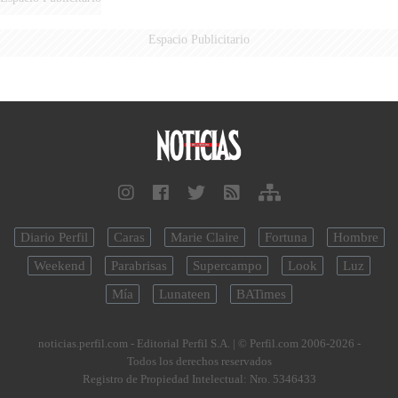
Espacio Publicitario
Diario Perfil
Caras
Marie Claire
Fortuna
Hombre
Weekend
Parabrisas
Supercampo
Look
Luz
Mía
Lunateen
BATimes
noticias.perfil.com - Editorial Perfil S.A.
| © Perfil.com 2006-2026 -
Todos los derechos reservados
Registro de Propiedad Intelectual: Nro. 5346433