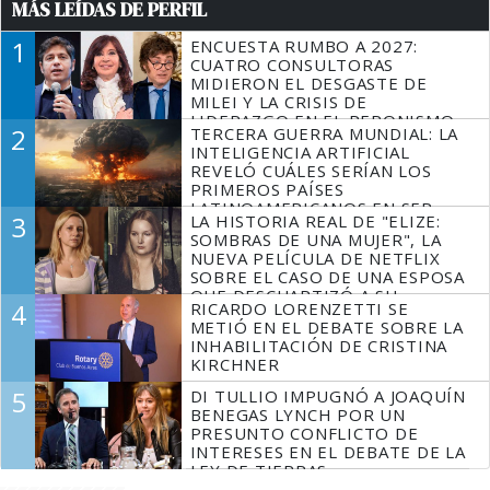
MÁS LEÍDAS DE PERFIL
1
ENCUESTA RUMBO A 2027:
CUATRO CONSULTORAS
MIDIERON EL DESGASTE DE
MILEI Y LA CRISIS DE
LIDERAZGO EN EL PERONISMO
2
TERCERA GUERRA MUNDIAL: LA
INTELIGENCIA ARTIFICIAL
REVELÓ CUÁLES SERÍAN LOS
PRIMEROS PAÍSES
LATINOAMERICANOS EN SER
3
LA HISTORIA REAL DE "ELIZE:
DERROTADOS
SOMBRAS DE UNA MUJER", LA
NUEVA PELÍCULA DE NETFLIX
SOBRE EL CASO DE UNA ESPOSA
QUE DESCUARTIZÓ A SU
4
RICARDO LORENZETTI SE
MARIDO
METIÓ EN EL DEBATE SOBRE LA
INHABILITACIÓN DE CRISTINA
KIRCHNER
5
DI TULLIO IMPUGNÓ A JOAQUÍN
BENEGAS LYNCH POR UN
PRESUNTO CONFLICTO DE
INTERESES EN EL DEBATE DE LA
LEY DE TIERRAS