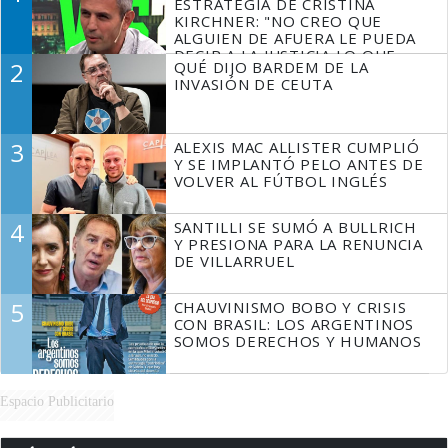
ESTRATEGIA DE CRISTINA
KIRCHNER: "NO CREO QUE
ALGUIEN DE AFUERA LE PUEDA
DECIR A LA JUSTICIA LO QUE
2
QUÉ DIJO BARDEM DE LA
TIENE QUE HACER"
INVASIÓN DE CEUTA
3
ALEXIS MAC ALLISTER CUMPLIÓ
Y SE IMPLANTÓ PELO ANTES DE
VOLVER AL FÚTBOL INGLÉS
4
SANTILLI SE SUMÓ A BULLRICH
Y PRESIONA PARA LA RENUNCIA
DE VILLARRUEL
5
CHAUVINISMO BOBO Y CRISIS
CON BRASIL: LOS ARGENTINOS
SOMOS DERECHOS Y HUMANOS
Espacio Publicitario