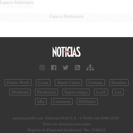
Espacio Publicitario
Espacio Publicitario
Diario Perfil
Caras
Marie Claire
Fortuna
Hombre
Weekend
Parabrisas
Supercampo
Look
Luz
Mía
Lunateen
BATimes
noticias.perfil.com - Editorial Perfil S.A.
| © Perfil.com 2006-2026 -
Todos los derechos reservados
Registro de Propiedad Intelectual: Nro. 5346433